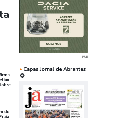
ta
PUB
•
Capas Jornal de Abrantes
firma
elia»
olobre
m de
Praia