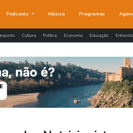
Podcasts
Música
Programas
Agen
esporto
Cultura
Política
Economia
Educação
Entrevist