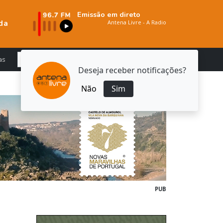
Emissão em direto
da
as
Deseja receber notificações?
Não
Sim
PUB