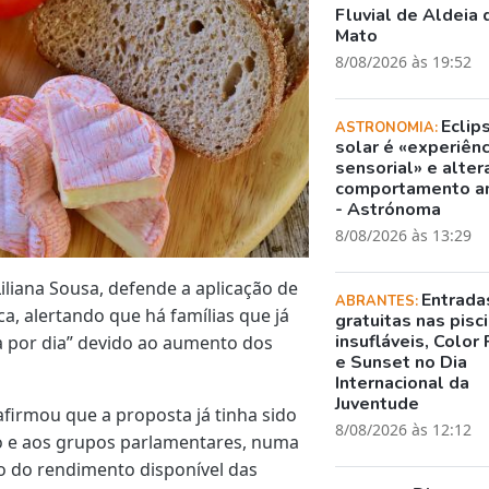
Fluvial de Aldeia 
Mato
8/08/2026 às 19:52
Eclip
ASTRONOMIA:
solar é «experiênc
sensorial» e alter
comportamento a
- Astrónoma
8/08/2026 às 13:29
iliana Sousa, defende a aplicação de
Entrada
ABRANTES:
a, alertando que há famílias que já
gratuitas nas pisc
insufláveis, Color 
 por dia” devido ao aumento dos
e Sunset no Dia
Internacional da
Juventude
afirmou que a proposta já tinha sido
8/08/2026 às 12:12
 e aos grupos parlamentares, numa
ão do rendimento disponível das