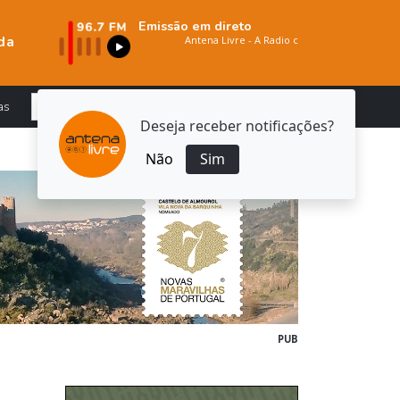
Emissão em direto
da
as
Deseja receber notificações?
Não
Sim
PUB