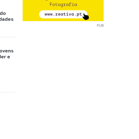
ado
idades
PUB
jovens
der e