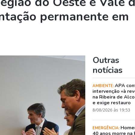
egião do Oeste e Vale 
entação permanente em
Outras
notícias
APA con
AMBIENTE:
intervenção «à rev
na Ribeira de Alc
e exige restauro
8/08/2026 às 19:53
Home
EMERGÊNCIA:
40 anos morre na 