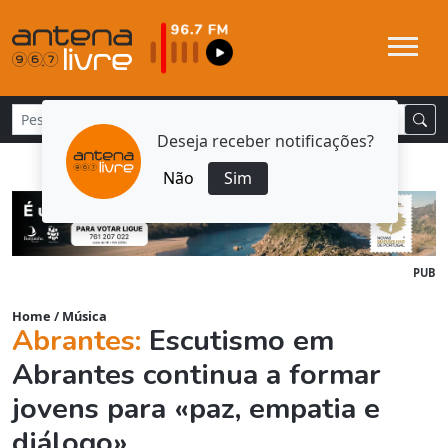
Deseja receber notificações?
Não
Sim
PUB
Home
/
Música
Abrantes:
Escutismo em
Abrantes continua a formar
jovens para «paz, empatia e
diálogo»