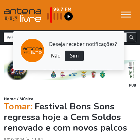
Deseja receber notificações?
Não
Sim
PUB
Home
/
Música
Tomar:
Festival Bons Sons
regressa hoje a Cem Soldos
renovado e com novos palcos
8/08/2024 às 11:34