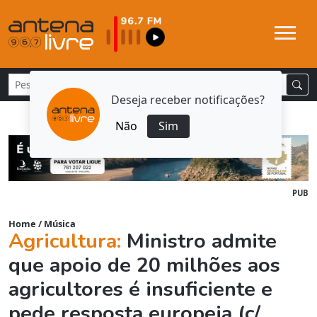
Deseja receber notificações?
Não
Sim
PUB
Home
/
Música
Agricultura:
Ministro admite
que apoio de 20 milhões aos
agricultores é insuficiente e
pede resposta europeia (c/