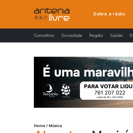
Sobre a rádio
Concelhos
Sociedade
Região
Saúde
D
Home
/
Música