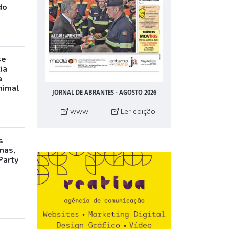
do
se
ia
a
nimal
JORNAL DE ABRANTES - AGOSTO 2026
www
Ler edição
s
inas,
Party