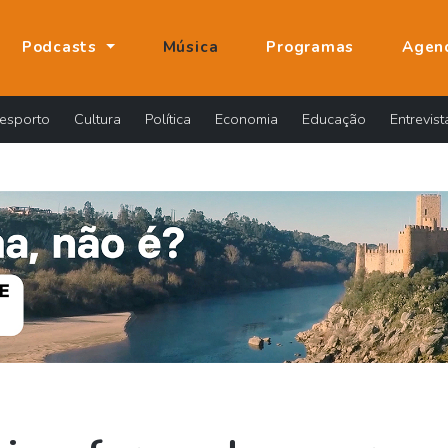
Podcasts
Música
Programas
Agen
esporto
Cultura
Política
Economia
Educação
Entrevist