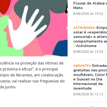
Fluvial de Aldeia 
Mato
8/08/2026 às 19:52
Eclip
ASTRONOMIA:
solar é «experiênc
sensorial» e alter
comportamento a
- Astrónoma
8/08/2026 às 13:29
ciência na proteção das vítimas de
Entrada
ABRANTES:
próxima e eficaz”, é o principal
gratuitas nas pisc
insufláveis, Color 
icípio de Abrantes, em colaboração
e Sunset no Dia
esia, vai realizar nas freguesias do
Internacional da
de junho.
Juventude
8/08/2026 às 12:12