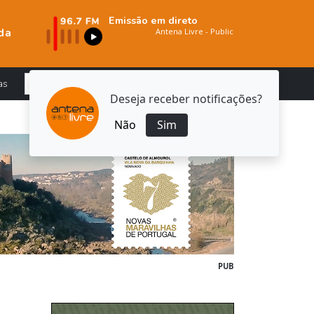
Emissão em direto
da
as
Deseja receber notificações?
Não
Sim
PUB