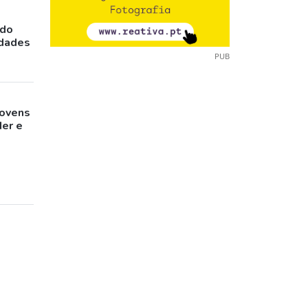
ado
idades
PUB
jovens
der e