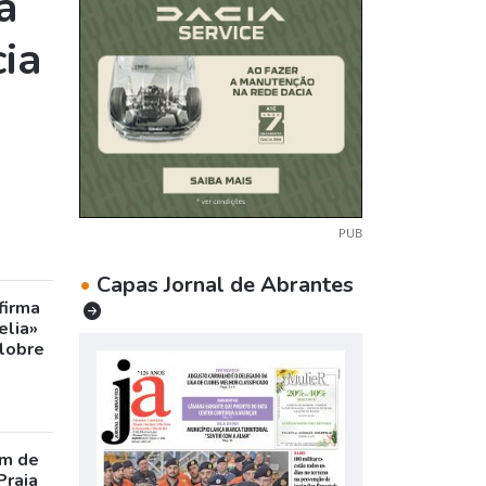
a
ia
PUB
•
Capas Jornal de Abrantes
firma
elia»
olobre
m de
Praia