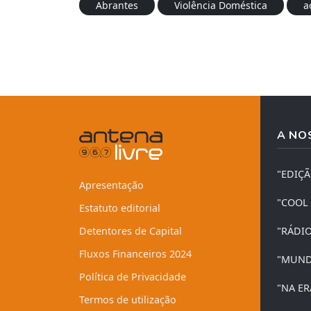
Abrantes
Violência Doméstica
a
A NO
"EDIÇ
Apresentação
"COOL
Estatuto editorial
Detentores de Capital
"RÁDI
Fluxos Financeiros 2024
"MUND
Política de Privacidade
"NA ER
Termos de utilização