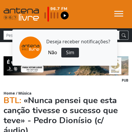
Deseja receber notificações?
Não
Sim
PUB
Home
/
Música
BTL:
«Nunca pensei que esta
canção tivesse o sucesso que
teve» - Pedro Dionísio (c/
áudio)