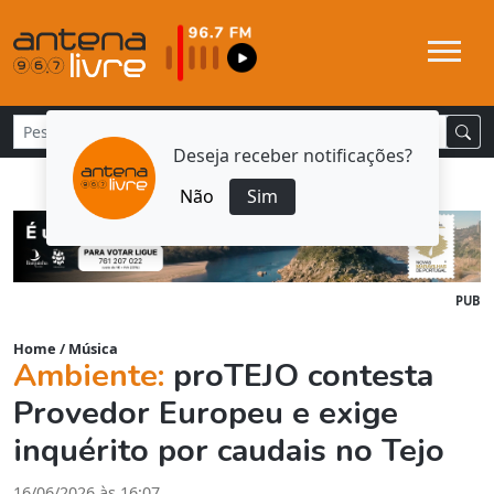
Deseja receber notificações?
Não
Sim
PUB
Home
/
Música
Ambiente:
proTEJO contesta
Provedor Europeu e exige
inquérito por caudais no Tejo
16/06/2026 às 16:07