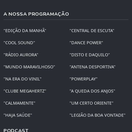
A NOSSA PROGRAMAÇÃO
"EDIÇÃO DA MANHÃ"
"CENTRAL DE ESCUTA"
"COOL SOUND"
"DANCE POWER"
"RÁDIO AURORA"
"DISTO E DAQUILO"
"MUNDO MARAVILHOSO"
"ANTENA DESPORTIVA"
"NA ERA DO VINIL"
"POWERPLAY"
"CLUBE MEGAHERTZ"
"A QUEDA DOS ANJOS"
"CALMAMENTE"
"UM CERTO ORIENTE"
"HAJA SAÚDE"
"LEGIÃO DA BOA VONTADE"
PODCAST