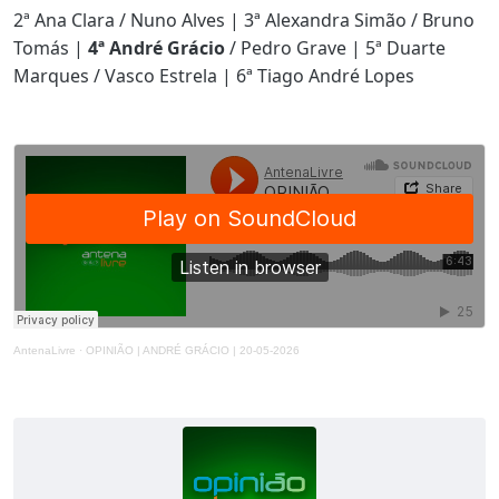
2ª Ana Clara / Nuno Alves | 3ª Alexandra Simão / Bruno
Tomás |
4ª André Grácio
/ Pedro Grave | 5ª Duarte
Marques / Vasco Estrela | 6ª Tiago André Lopes
AntenaLivre
·
OPINIÃO | ANDRÉ GRÁCIO | 20-05-2026