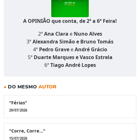
A OPINIÃO que conta, de 2ª a 6ª Feira!
2ª
Ana Clara
e
Nuno Alves
3ª
Alexandra Simão e Bruno Tomás
4ª
Pedro Grave
e
André Grácio
5ª
Duarte Marques e Vasco Estrela
6ª
Tiago André Lopes
•
DO MESMO
AUTOR
"Férias"
29/07/2026
"Corre, Corre..."
15/07/2026