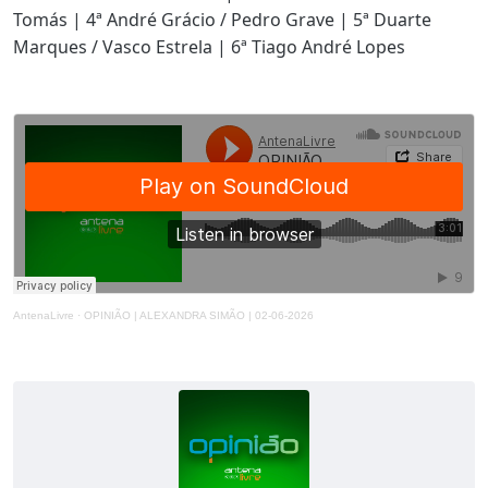
Tomás | 4ª André Grácio / Pedro Grave | 5ª Duarte
Marques / Vasco Estrela | 6ª Tiago André Lopes
AntenaLivre
·
OPINIÃO | ALEXANDRA SIMÃO | 02-06-2026