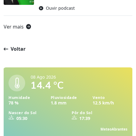
Ouvir podcast
Ver mais
Voltar
08 Ago 2026
14.4 °C
Humidade
Pluviosidade
Vento
78 %
1.8 mm
12.5 km/h
Nascer do Sol
Pôr do Sol
05:30
17:39
MeteoAbrantes