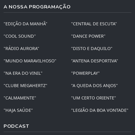
A NOSSA PROGRAMAÇÃO
"EDIÇÃO DA MANHÃ"
"CENTRAL DE ESCUTA"
"COOL SOUND"
"DANCE POWER"
"RÁDIO AURORA"
"DISTO E DAQUILO"
"MUNDO MARAVILHOSO"
"ANTENA DESPORTIVA"
"NA ERA DO VINIL"
"POWERPLAY"
"CLUBE MEGAHERTZ"
"A QUEDA DOS ANJOS"
"CALMAMENTE"
"UM CERTO ORIENTE"
"HAJA SAÚDE"
"LEGIÃO DA BOA VONTADE"
PODCAST