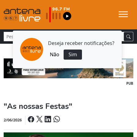
Deseja receber notificações?
Não
Sim
PUB
"As nossas Festas"
2/06/2026