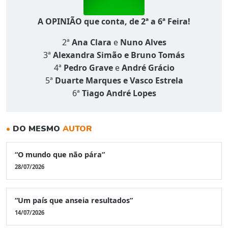
A OPINIÃO que conta, de 2ª a 6ª Feira!
2ª
Ana Clara
e
Nuno Alves
3ª
Alexandra Simão e Bruno Tomás
4ª
Pedro Grave
e
André Grácio
5ª
Duarte Marques e Vasco Estrela
6ª
Tiago André Lopes
•
DO MESMO
AUTOR
“O mundo que não pára”
28/07/2026
“Um país que anseia resultados”
14/07/2026