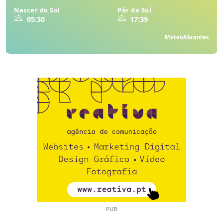
Nascer do Sol
Pôr do Sol
05:30
17:39
MeteoAbrantes
PUB