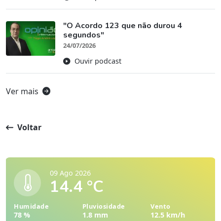
"O Acordo 123 que não durou 4
segundos"
24/07/2026
Ouvir podcast
Ver mais
Voltar
09 Ago 2026
14.4 °C
Humidade
Pluviosidade
Vento
78 %
1.8 mm
12.5 km/h