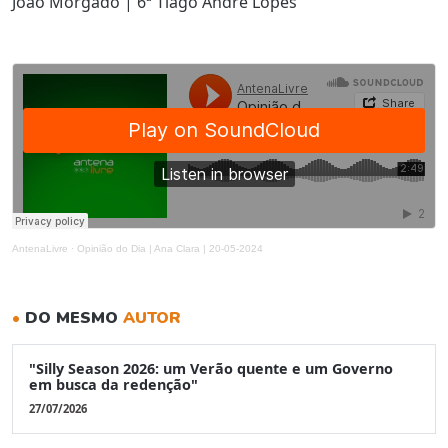
João Morgado | 6ª Tiago André Lopes
AntenaLivre
·
Opinião do Dia | Ana Clara | 20-05-2024
•
DO MESMO
AUTOR
"Silly Season 2026: um Verão quente e um Governo
em busca da redenção"
27/07/2026