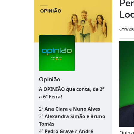
Per
OPINIÃO
Loc
6/11/20
Opinião
A OPINIÃO que conta, de 2ª
a 6ª Feira!
2ª
Ana Clara
e
Nuno Alves
3ª
Alexandra Simão e Bruno
Tomás
4ª
Pedro Grave
e
André
Quinze