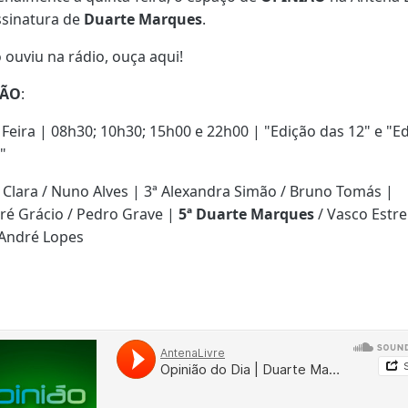
sinatura de
Duarte Marques
.
 ouviu na rádio, ouça aqui!
IÃO
:
ª Feira | 08h30; 10h30; 15h00 e 22h00 | "Edição das 12" e "E
"
 Clara / Nuno Alves | 3ª
Alexandra Simão
/ Bruno Tomás |
ré Grácio
/ Pedro Grave |
5ª Duarte Marques
/ Vasco Estrel
 André Lopes