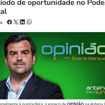
íodo de oportunidade no Pode
al
25
nalmente à quinta-feira, o espaço de
OPINIÃO
na Antena L