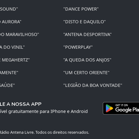
 SOUND"
"DANCE POWER"
O AURORA"
"DISTO E DAQUILO"
O MARAVILHOSO"
"ANTENA DESPORTIVA"
A DO VINIL"
"POWERPLAY"
E MEGAHERTZ"
"A QUEDA DOS ANJOS"
AMENTE"
"UM CERTO ORIENTE"
SAÚDE"
"LEGIÃO DA BOA VONTADE"
LE A NOSSA APP
ível gratuitamente para IPhone e Android
ádio Antena Livre. Todos os direitos reservados.