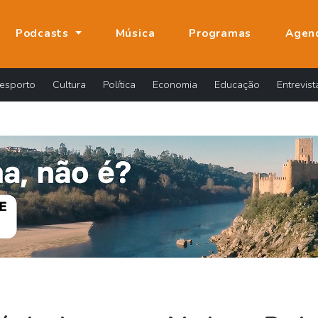
Podcasts
Música
Programas
Agen
esporto
Cultura
Política
Economia
Educação
Entrevist