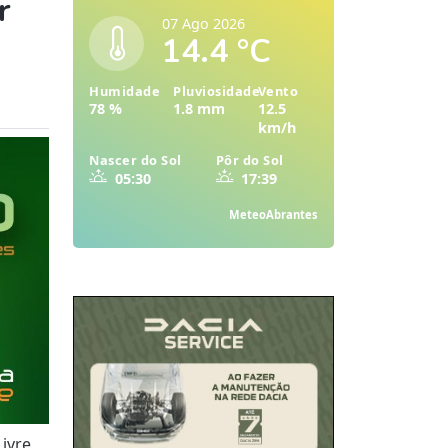
r
07 Ago 2026
14.4 °C
Humidade
Pluviosidade
Vento
78 %
1.8 mm
12.5
km/h
Nascer do Sol
Pôr do Sol
05:30
17:39
MeteoAbrantes
ivre,