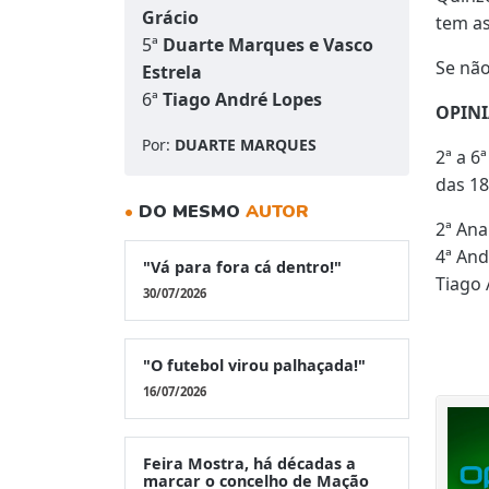
Grácio
tem as
5ª
Duarte Marques e Vasco
Se não
Estrela
6ª
Tiago André Lopes
OPIN
Por:
DUARTE MARQUES
2ª a 6
das 18
•
DO MESMO
AUTOR
2ª Ana
4ª
And
"Vá para fora cá dentro!"
Tiago
30/07/2026
"O futebol virou palhaçada!"
16/07/2026
Feira Mostra, há décadas a
marcar o concelho de Mação