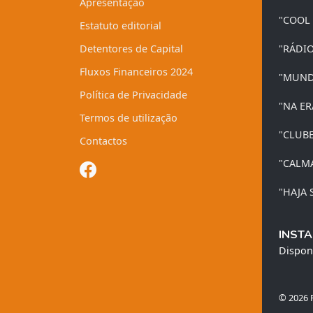
Apresentação
"COOL
Estatuto editorial
Detentores de Capital
"RÁDI
Fluxos Financeiros 2024
"MUND
Política de Privacidade
"NA ER
Termos de utilização
"CLUB
Contactos
"CALM
"HAJA 
INSTA
Dispon
© 2026 R