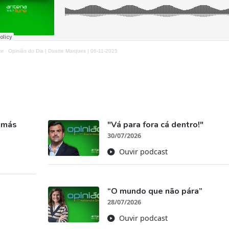
re
·
Opinião do Dia | Duarte Marques | 06-11-2025
s más
"Vá para fora cá dentro!"
30/07/2026
Ouvir podcast
“O mundo que não pára”
28/07/2026
Ouvir podcast