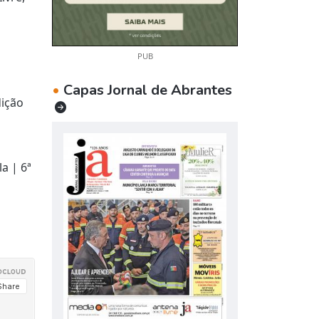
PUB
•
Capas Jornal de Abrantes
dição
a | 6ª