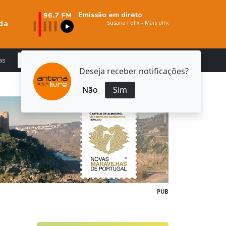
Emissão em direto
da
as
Deseja receber notificações?
Não
Sim
PUB