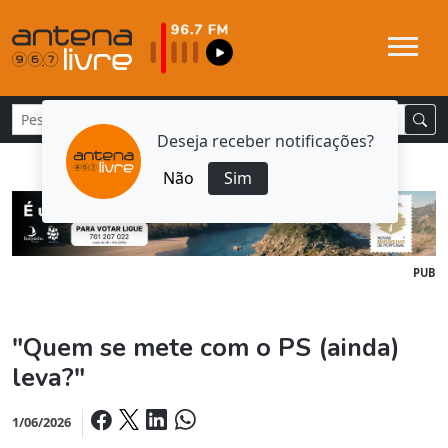
Deseja receber notificações?
Não
Sim
PUB
"Quem se mete com o PS (ainda)
leva?"
1/06/2026