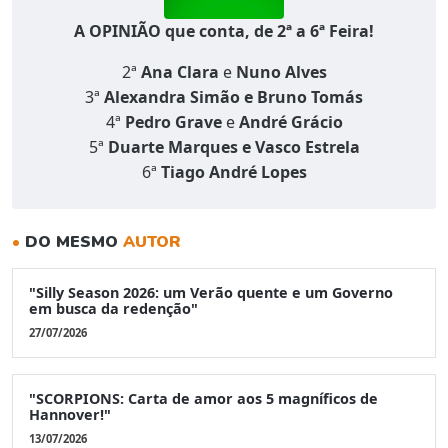
A OPINIÃO que conta, de 2ª a 6ª Feira!
2ª
Ana Clara
e
Nuno Alves
3ª
Alexandra Simão e Bruno Tomás
4ª
Pedro Grave
e
André Grácio
5ª
Duarte Marques e Vasco Estrela
6ª
Tiago André Lopes
•
DO MESMO
AUTOR
"Silly Season 2026: um Verão quente e um Governo
em busca da redenção"
27/07/2026
"SCORPIONS: Carta de amor aos 5 magníficos de
Hannover!"
13/07/2026