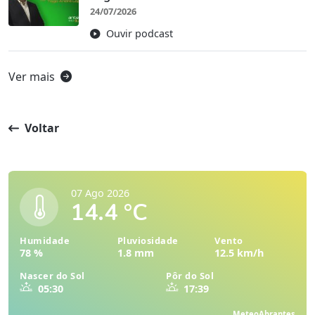
24/07/2026
Ouvir podcast
Ver mais
Voltar
07 Ago 2026
14.4 °C
Humidade
Pluviosidade
Vento
78 %
1.8 mm
12.5 km/h
Nascer do Sol
Pôr do Sol
05:30
17:39
MeteoAbrantes