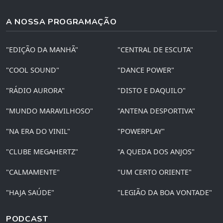
A NOSSA PROGRAMAÇÃO
"EDIÇÃO DA MANHÃ"
"CENTRAL DE ESCUTA"
"COOL SOUND"
"DANCE POWER"
"RÁDIO AURORA"
"DISTO E DAQUILO"
"MUNDO MARAVILHOSO"
"ANTENA DESPORTIVA"
"NA ERA DO VINIL"
"POWERPLAY"
"CLUBE MEGAHERTZ"
"A QUEDA DOS ANJOS"
"CALMAMENTE"
"UM CERTO ORIENTE"
"HAJA SAÚDE"
"LEGIÃO DA BOA VONTADE"
PODCAST