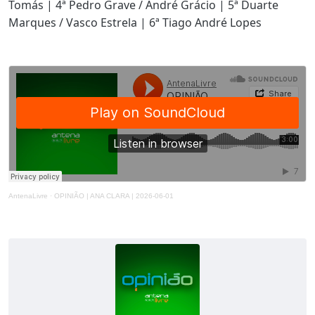
Tomás | 4ª Pedro Grave / André Grácio | 5ª Duarte
Marques / Vasco Estrela | 6ª Tiago André Lopes
AntenaLivre
·
OPINIÃO | ANA CLARA | 2026-06-01