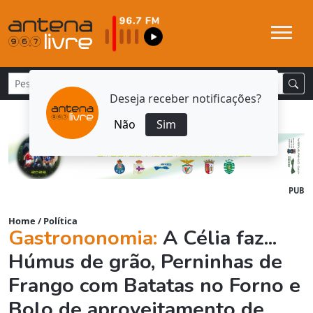
Deseja receber notificações?
Não
Sim
PUB
Home
/
Política
Gastrononomia:
A Célia faz...
Húmus de grão, Perninhas de
Frango com Batatas no Forno e
Bolo de aproveitamento de