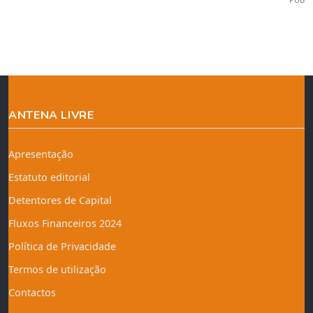
ANTENA LIVRE
Apresentação
Estatuto editorial
Detentores de Capital
Fluxos Financeiros 2024
Política de Privacidade
Termos de utilização
Contactos