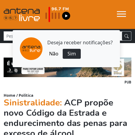
Deseja receber notificações?
Não
Sim
PUB
Home
/
Política
Sinistralidade:
ACP propõe
novo Código da Estrada e
endurecimento das penas para
excesso de álcool