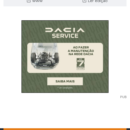
www
Ler edição
PUB