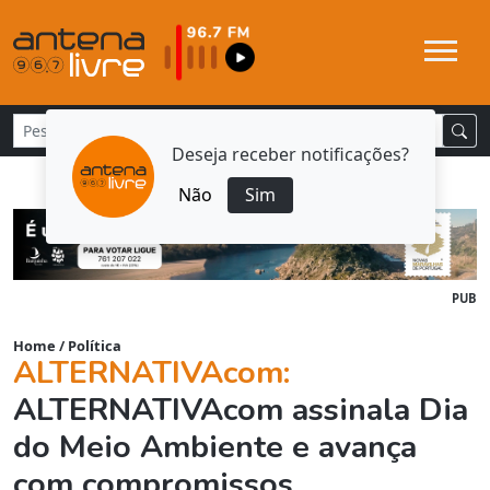
Deseja receber notificações?
Não
Sim
PUB
Home
/
Política
ALTERNATIVAcom:
ALTERNATIVAcom assinala Dia
do Meio Ambiente e avança
com compromissos