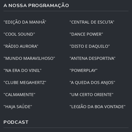
A NOSSA PROGRAMAÇÃO
"EDIÇÃO DA MANHÃ"
"CENTRAL DE ESCUTA"
"COOL SOUND"
"DANCE POWER"
"RÁDIO AURORA"
"DISTO E DAQUILO"
"MUNDO MARAVILHOSO"
"ANTENA DESPORTIVA"
"NA ERA DO VINIL"
"POWERPLAY"
"CLUBE MEGAHERTZ"
"A QUEDA DOS ANJOS"
"CALMAMENTE"
"UM CERTO ORIENTE"
"HAJA SAÚDE"
"LEGIÃO DA BOA VONTADE"
PODCAST