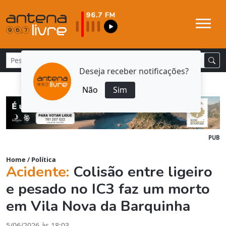
Deseja receber notificações?
Não
Sim
PUB
Home
/
Política
Acidente:
Colisão entre ligeiro
e pesado no IC3 faz um morto
em Vila Nova da Barquinha
5/06/2026 às 18:03