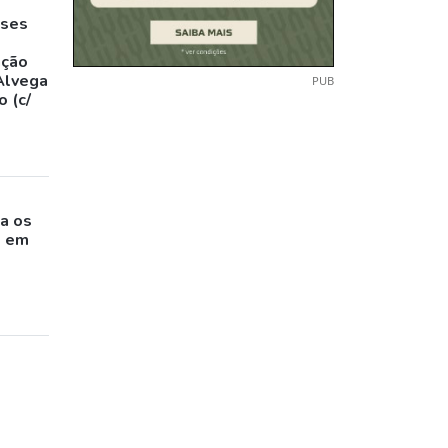
eses
,
ação
Alvega
PUB
 (c/
o
a os
s em