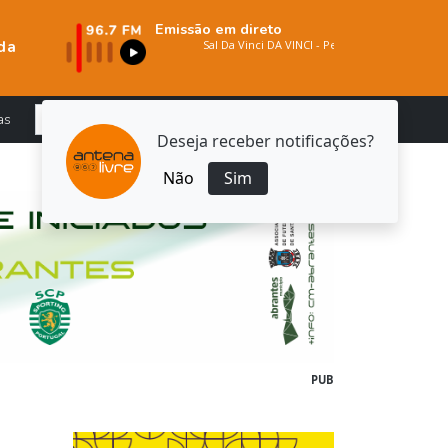
Emissão em direto
da
as
Deseja receber notificações?
Não
Sim
PUB