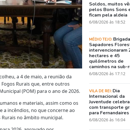
Soldos, muitos v
pelos Bons Sons 
ficam pela aldeia
6/08/2026 às 18:52
Brigad
MÉDIO TEJO:
Sapadores Flores
intervencionaram 
hectares e 45
quilómetros de
caminhos na sub-r
6/08/2026 às 17:12
colheu, a 4 de maio, a reunião da
 Fogos Rurais que, entre outros
Dia
Municipal (POM) para o ano de 2026.
VILA DE REI:
Internacional da
Juventude celebr
humanos e materiais, assim como os
com transporte gr
 a incêndios, no que concerne ao
para Fernandaires
s Rurais no âmbito municipal.
6/08/2026 às 16:04
para 2026, aprovado por