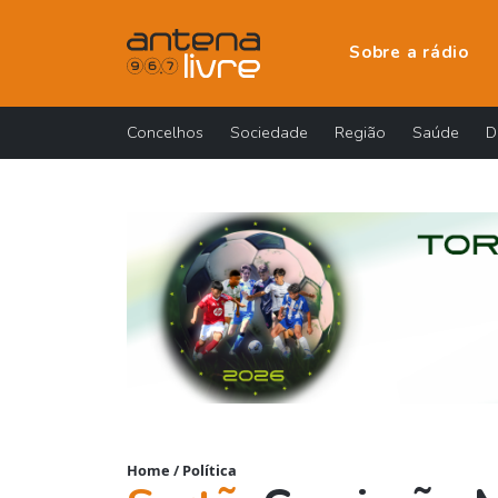
Sobre a rádio
Concelhos
Sociedade
Região
Saúde
D
Home
/
Política