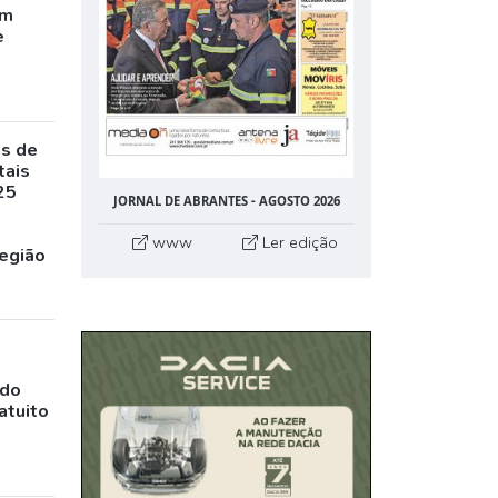
êm
e
as de
tais
25
JORNAL DE ABRANTES - AGOSTO 2026
www
Ler edição
egião
ado
atuito