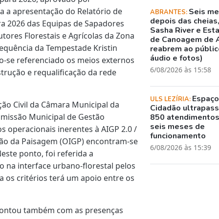
a a apresentação do Relatório de
Seis m
ABRANTES:
depois das cheias
ara 2026 das Equipas de Sapadores
Sasha River e Est
utores Florestais e Agrícolas da Zona
de Canoagem de 
sequência da Tempestade Kristin
reabrem ao público
áudio e fotos)
-se referenciado os meios externos
6/08/2026 às 15:58
trução e requalificação da rede
Espaç
ULS LEZÍRIA:
ção Civil da Câmara Municipal da
Cidadão ultrapass
omissão Municipal de Gestão
850 atendimento
seis meses de
s operacionais inerentes à AIGP 2.0 /
funcionamento
stão da Paisagem (OIGP) encontram-se
6/08/2026 às 15:39
este ponto, foi referida a
 na interface urbano-florestal pelos
 os critérios terá um apoio entre os
o contou também com as presenças