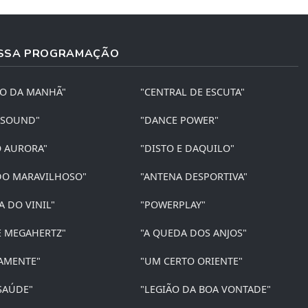
SSA PROGRAMAÇÃO
ÃO DA MANHÃ"
"CENTRAL DE ESCUTA"
 SOUND"
"DANCE POWER"
O AURORA"
"DISTO E DAQUILO"
O MARAVILHOSO"
"ANTENA DESPORTIVA"
A DO VINIL"
"POWERPLAY"
E MEGAHERTZ"
"A QUEDA DOS ANJOS"
AMENTE"
"UM CERTO ORIENTE"
SAÚDE"
"LEGIÃO DA BOA VONTADE"