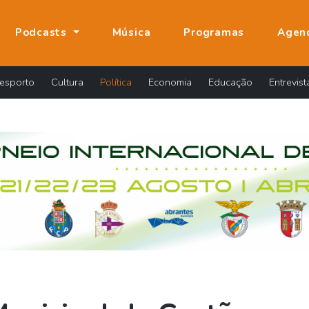
Podcasts
Música
Programas
Agen
esporto
Cultura
Política
Economia
Educação
Entrevist