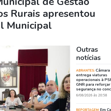
unicipal de Gestão
os Rurais apresentou
l Municipal
Outras
notícias
Câmara
ABRANTES:
entrega viaturas
operacionais à PS
GNR para reforçar
segurança no con
6/08/2026 às 20:58
Em C
REPORTAGEM: