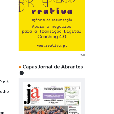
PUB
•
Capas Jornal de Abrantes
P e à
celho
em