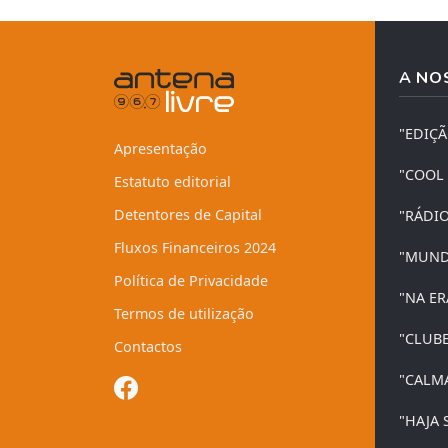
A NO
"EDIÇ
Apresentação
"COOL
Estatuto editorial
Detentores de Capital
"RÁDI
Fluxos Financeiros 2024
"MUND
Política de Privacidade
"NA ER
Termos de utilização
"CLUB
Contactos
"CALM
"HAJA 