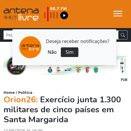
Deseja receber notificações?
Não
Sim
PUB
Home
/
Política
Orion26:
Exercício junta 1.300
militares de cinco países em
Santa Margarida
11/05/2026 às 16:30