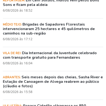
Em Cem Soldos, muitos vêm pelos Bons
REPORTAGEM:
Sons e ficam pela aldeia
6/08/2026 às 18:52
Brigadas de Sapadores Florestais
MÉDIO TEJO:
intervencionaram 25 hectares e 45 quilómetros de
caminhos na sub-região
6/08/2026 às 17:12
Dia Internacional da Juventude celebrado
VILA DE REI:
com transporte gratuito para Fernandaires
6/08/2026 às 16:04
Seis meses depois das cheias, Sasha River e
ABRANTES:
Estação de Canoagem de Alvega reabrem ao público
(c/áudio e fotos)
6/08/2026 às 15:58
Espaço Cidadão ultrapassa os 850
ULS LEZÍRIA: