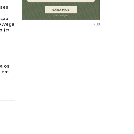
eses
,
ação
Alvega
PUB
 (c/
o
a os
s em