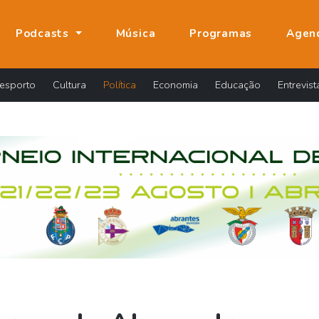
Podcasts
Música
Programas
Agen
esporto
Cultura
Política
Economia
Educação
Entrevist