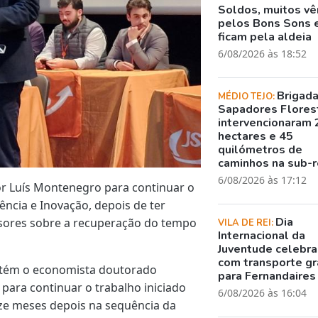
Soldos, muitos v
pelos Bons Sons 
ficam pela aldeia
6/08/2026 às 18:52
Brigad
MÉDIO TEJO:
Sapadores Flores
intervencionaram 
hectares e 45
quilómetros de
caminhos na sub-r
6/08/2026 às 17:12
or Luís Montenegro para continuar o
ncia e Inovação, depois de ter
Dia
sores sobre a recuperação do tempo
VILA DE REI:
Internacional da
Juventude celebr
com transporte gr
ntém o economista doutorado
para Fernandaires
 para continuar o trabalho iniciado
6/08/2026 às 16:04
ze meses depois na sequência da