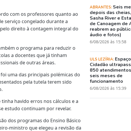
Seis m
ABRANTES:
depois das cheias
ordo com os professores quanto ao
Sasha River e Est
e serviço congelado durante a
de Canoagem de 
pelo direito à contagem integral do
reabrem ao público
áudio e fotos)
6/08/2026 às 15:58
também o programa para reduzir o
olas a docentes que já tinham
Espaç
ULS LEZÍRIA:
sionais de outras áreas.
Cidadão ultrapass
850 atendimento
 foi uma das principais polémicas do
seis meses de
funcionamento
sentados pela tutela terem sido
6/08/2026 às 15:39
o.
tinha havido erros nos cálculos e a
se estudo continuam por revelar.
são dos programas do Ensino Básico
iro-ministro que elegeu a revisão da