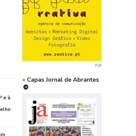
PUB
•
Capas Jornal de Abrantes
P e à
celho
em