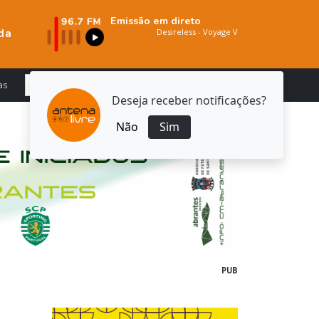
Emissão em direto
da
as
Deseja receber notificações?
Não
Sim
PUB