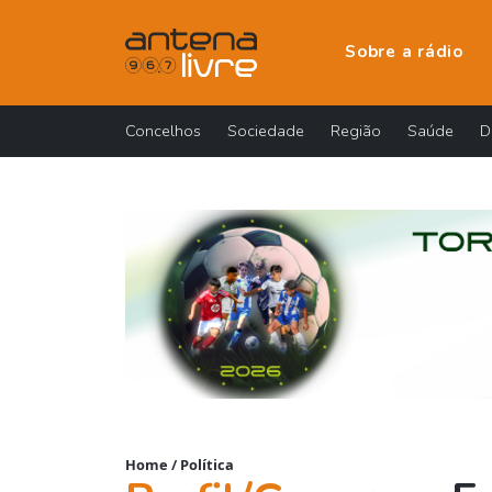
Sobre a rádio
Concelhos
Sociedade
Região
Saúde
D
Home
/
Política