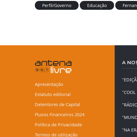
Perfil/Governo
Educação
Fernan
A NO
"EDIÇ
Apresentação
"COOL
Estatuto editorial
Detentores de Capital
"RÁDI
Fluxos Financeiros 2024
"MUND
Política de Privacidade
"NA ER
Termos de utilização