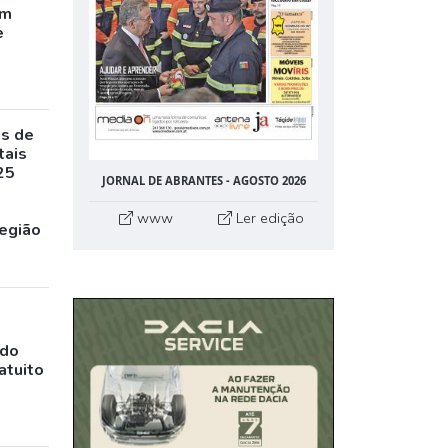
êm
e
as de
tais
25
JORNAL DE ABRANTES - AGOSTO 2026
www
Ler edição
egião
ado
atuito