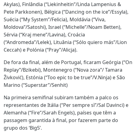
Akylas), Finlândia (“Liekinheitin”/Linda Lampenius &
Pete Parkkonen), Bélgica (“Dancing on the ice”/Essyla),
Suécia (“My System”/Felicia), Moldávia (“Viva,
Moldova”/Satoshi), Israel (“Michelle”/Noam Betten),
Sérvia (“Kraj mene”/Lavina), Croácia
(“Andromeda”/Lelek), Lituânia (“Sólo quiero más”/Lion
Ceccah) e Polónia (“Pray”/Alicja).
De fora da final, além de Portugal, ficaram Geórgia (“On
Replay”/Bzikebi), Montenegro (“Nova zora”/ Tamara
Živković), Estónia (“Too epic to be true”/V.Ninja) e São
Marino (“Superstar”/Senhit)
Na primeira semifinal subiram também a palco os
representantes de Itália (“Per sempre sì”/Sal Davinci) e
Alemanha (“Fire”/Sarah Engels), países que têm a
passagem garantida à final, por fazerem parte do
grupo dos ‘Big5’.