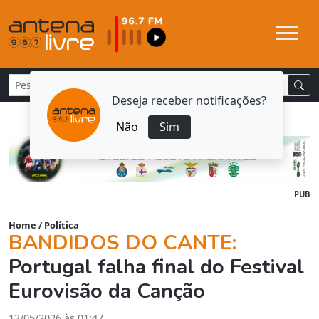
Deseja receber notificações?
Não
Sim
PUB
Home
/
Política
BANDIDOS DO CANTE:
Portugal falha final do Festival
Eurovisão da Canção
13/05/2026 às 01:47