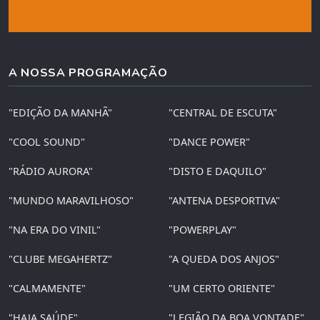
A NOSSA PROGRAMAÇÃO
"EDIÇÃO DA MANHÃ"
"CENTRAL DE ESCUTA"
"COOL SOUND"
"DANCE POWER"
"RÁDIO AURORA"
"DISTO E DAQUILO"
"MUNDO MARAVILHOSO"
"ANTENA DESPORTIVA"
"NA ERA DO VINIL"
"POWERPLAY"
"CLUBE MEGAHERTZ"
"A QUEDA DOS ANJOS"
"CALMAMENTE"
"UM CERTO ORIENTE"
"HAJA SAÚDE"
"LEGIÃO DA BOA VONTADE"