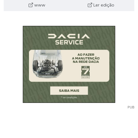
www
Ler edição
PUB