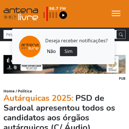
Deseja receber notificações?
Não
Sim
PUB
Home
/
Política
Autárquicas 2025:
PSD de
Sardoal apresentou todos os
candidatos aos órgãos
autárquicos (C/ Áudio)