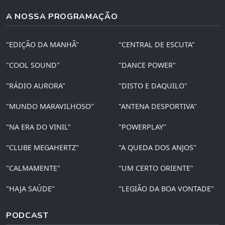
A NOSSA PROGRAMAÇÃO
"EDIÇÃO DA MANHÃ"
"CENTRAL DE ESCUTA"
"COOL SOUND"
"DANCE POWER"
"RÁDIO AURORA"
"DISTO E DAQUILO"
"MUNDO MARAVILHOSO"
"ANTENA DESPORTIVA"
"NA ERA DO VINIL"
"POWERPLAY"
"CLUBE MEGAHERTZ"
"A QUEDA DOS ANJOS"
"CALMAMENTE"
"UM CERTO ORIENTE"
"HAJA SAÚDE"
"LEGIÃO DA BOA VONTADE"
PODCAST