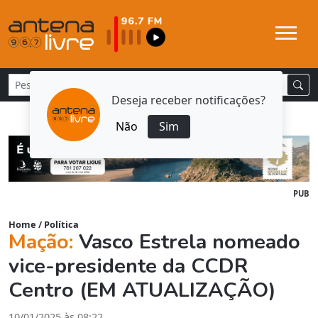
Deseja receber notificações?
Não
Sim
PUB
Home
/
Política
Mação:
Vasco Estrela nomeado
vice-presidente da CCDR
Centro (EM ATUALIZAÇÃO)
10/01/2025 às 08:22