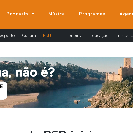
Podcasts
Música
Programas
Agen
esporto
Cultura
Política
Economia
Educação
Entrevist