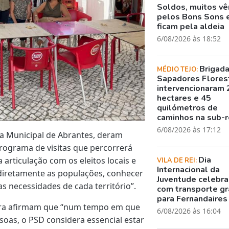
Soldos, muitos v
pelos Bons Sons 
ficam pela aldeia
6/08/2026 às 18:52
Brigad
MÉDIO TEJO:
Sapadores Flores
intervencionaram 
hectares e 45
quilómetros de
caminhos na sub-r
6/08/2026 às 17:12
ra Municipal de Abrantes, deram
 programa de visitas que percorrerá
Dia
 articulação com os eleitos locais e
VILA DE REI:
Internacional da
r diretamente as populações, conhecer
Juventude celebr
 necessidades de cada território”.
com transporte gr
para Fernandaires
ira afirmam que “num tempo em que
6/08/2026 às 16:04
oas, o PSD considera essencial estar