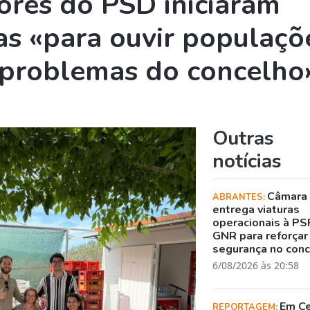
ores do PSD iniciaram
as «para ouvir populaçõ
 problemas do concelho
Outras
notícias
Câmara
ABRANTES:
entrega viaturas
operacionais à PS
GNR para reforçar
segurança no con
6/08/2026 às 20:58
Em C
REPORTAGEM: