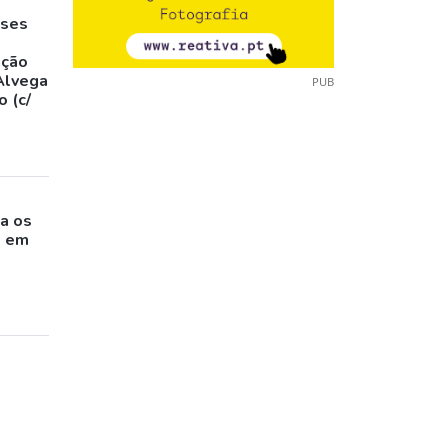
eses
,
ação
Alvega
PUB
 (c/
o
a os
s em