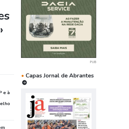
es
»
PUB
•
Capas Jornal de Abrantes
P e à
celho
em