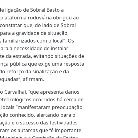
e ligação de Sobral Basto a
 plataforma rodoviária obrigou ao
l constatar que, do lado de Sobral
e para a gravidade da situação,
familiarizados com o local”. Os
ra a necessidade de instalar
te da estrada, evitando situações de
ança pública que exige uma resposta
o reforço da sinalização e da
equadas”, afirmam.
do Carvalhal, “que apresenta danos
eteorológicos ocorridos há cerca de
 locais “manifestaram preocupação
ção conhecido, alertando para o
ação e o sucesso das festividades
eram os autarcas que “é importante
 Município e a Comissão de Festas,