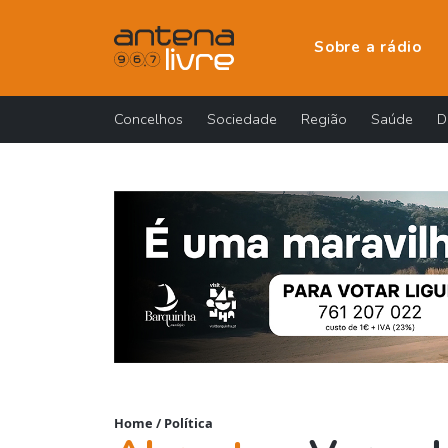
Sobre a rádio
Concelhos
Sociedade
Região
Saúde
D
Home
/
Política