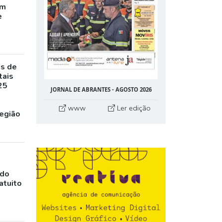
êm
e
as de
tais
25
JORNAL DE ABRANTES - AGOSTO 2026
www
Ler edição
egião
ado
atuito