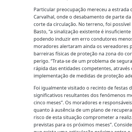
Particular preocupação mereceu a estrada d
Carvalhal, onde o desabamento de parte da
corte da circulação. No terreno, foi possíve
Basto, “a sinalização existente é insuficient
podendo induzir em erro condutores menos 
moradores alertaram ainda os vereadores pa
barreiras físicas de proteção na zona do cor
perigo. “Trata-se de um problema de segur
rápida das entidades competentes, através d
implementação de medidas de proteção ad
Foi igualmente visitado o recinto de festas 
significativos resultantes dos fenómenos m
cinco meses”. Os moradores e responsáveis
quanto à ausência de um plano de recupera
risco de esta situação comprometer a realiz
previstas para os próximos meses”. Consid
que exista uma articulação próxima entre o