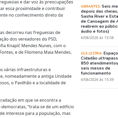
freguesias e dar voz às preocupações
Seis m
ABRANTES:
çar essa proximidade e contribuir
depois das cheias
sente no conhecimento direto da
Sasha River e Est
de Canoagem de 
reabrem ao público
áudio e fotos)
ias decorreu nas freguesias de
6/08/2026 às 15:58
pação dos vereadores do PSD,
fia Knapič Mendes Nunes, com o
s Fontes, e de Filomena Maia Mendes,
Espaç
ULS LEZÍRIA:
Cidadão ultrapass
850 atendimento
seis meses de
s várias infraestruturas e
funcionamento
de, nomeadamente a antiga Unidade
6/08/2026 às 15:39
osos, o Pavilhão e a localidade de
gradação em que se encontra a
-democratas, “trata-se de um edifício
 de interesse para a população, mas