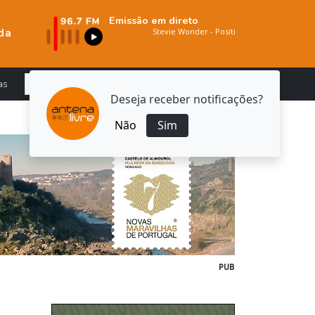
Emissão em direto
da
as
Deseja receber notificações?
Não
Sim
PUB