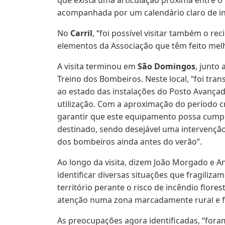
acompanhada por um calendário claro de in
No
Carril
, “foi possível visitar também o re
elementos da Associação que têm feito melh
A visita terminou em
São Domingos
, junto
Treino dos Bombeiros. Neste local, “foi tra
ao estado das instalações do Posto Avança
utilização. Com a aproximação do período crí
garantir que este equipamento possa cumpri
destinado, sendo desejável uma intervenção
dos bombeiros ainda antes do verão”.
Ao longo da visita, dizem João Morgado e Ana
identificar diversas situações que fragiliza
território perante o risco de incêndio flore
atenção numa zona marcadamente rural e fl
As preocupações agora identificadas, “fora