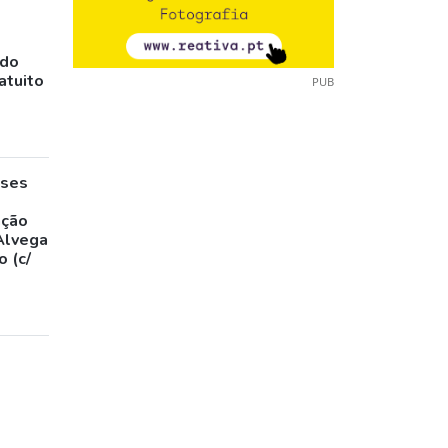
ado
atuito
PUB
eses
,
ação
Alvega
 (c/