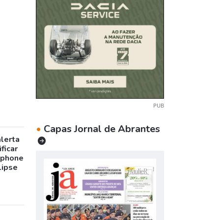
PUB
•
Capas Jornal de Abrantes
alerta
ficar
tphone
lipse