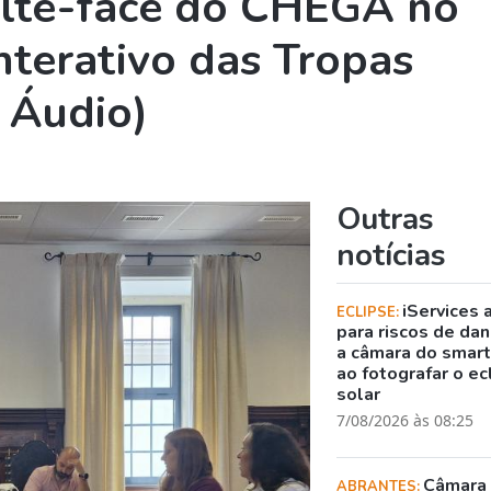
lte-face do CHEGA no
nterativo das Tropas
 Áudio)
Outras
notícias
iServices 
ECLIPSE:
para riscos de dani
a câmara do smar
ao fotografar o ec
solar
7/08/2026 às 08:25
Câmara
ABRANTES: