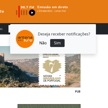
Emissão em direto
da
as
Deseja receber notificações?
Não
Sim
PUB