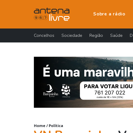
Sobre a rádio
Concelhos
Sociedade
Região
Saúde
D
Home
/
Política