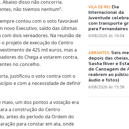
s. Abaixo disso não concorria.
Dia
VILA DE REI:
rentes, não tivemos nenhum”.
Internacional da
Juventude celebr
 sempre contou com o voto favorável
com transporte gr
m novo Executivo, saído das últimas
para Fernandaires
a com dois vereadores. Na reunião de
6/08/2026 às 16:04
u o projeto de execução do Centro
nvestimento de 425 mil euros, mas a
Seis m
ABRANTES:
ereadores do Chega a votarem contra,
depois das cheias
Sasha River e Est
entes no concelho.
de Canoagem de 
reabrem ao público
rta, justificou o voto contra com o
áudio e fotos)
icípio e com a necessidade de definir
6/08/2026 às 15:58
e maio, um dos pontos a votação era
ara a construção do Centro
udo, antes do período da Ordem do
claração para constar em ata, onde