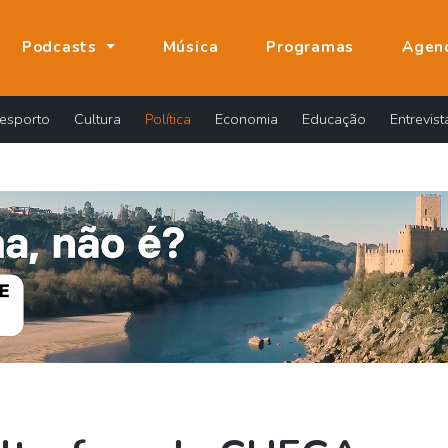
Podcasts
Música
Programas
Agen
esporto
Cultura
Política
Economia
Educação
Entrevist