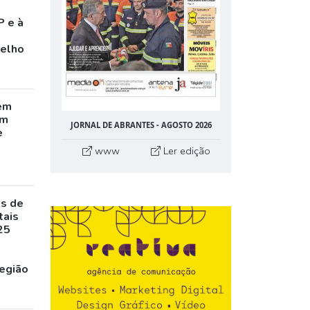
P e à
celho
em
êm
JORNAL DE ABRANTES - AGOSTO 2026
e
www
Ler edição
as de
tais
25
egião