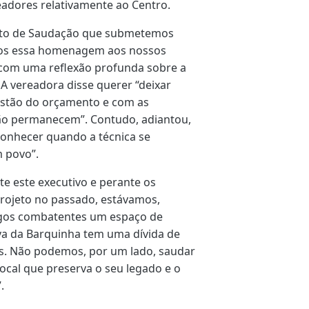
ereadores relativamente ao Centro.
Voto de Saudação que submetemos
mos essa homenagem aos nossos
com uma reflexão profunda sobre a
 A vereadora disse querer “deixar
estão do orçamento e com as
ção permanecem”. Contudo, adiantou,
conhecer quando a técnica se
 povo”.
te este executivo e perante os
projeto no passado, estávamos,
igos combatentes um espaço de
ova da Barquinha tem uma dívida de
s. Não podemos, por um lado, saudar
local que preserva o seu legado e o
.