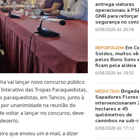
entrega viaturas
operacionais à PS
GNR para reforçar
segurança no con
6/08/2026 às 20:58
Em C
REPORTAGEM:
Soldos, muitos v
pelos Bons Sons 
ficam pela aldeia
6/08/2026 às 18:52
ha vai lançar novo concurso público
Interativo das Tropas Paraquedistas,
Brigad
MÉDIO TEJO:
Sapadores Flores
os paraquedistas, em Tancos, junto à
intervencionaram 
a por unanimidade na reunião do
hectares e 45
de voltar a lançar no concurso, deve-
quilómetros de
 deserto.
caminhos na sub-r
6/08/2026 às 17:12
ro que enviou um e-mail, a dizer