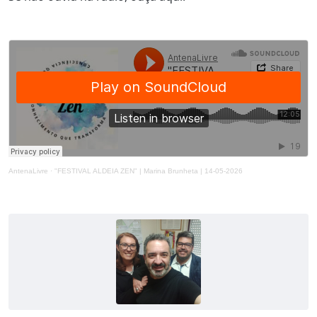
AntenaLivre
·
"FESTIVAL ALDEIA ZEN" | Marina Brunheta | 14-05-2026