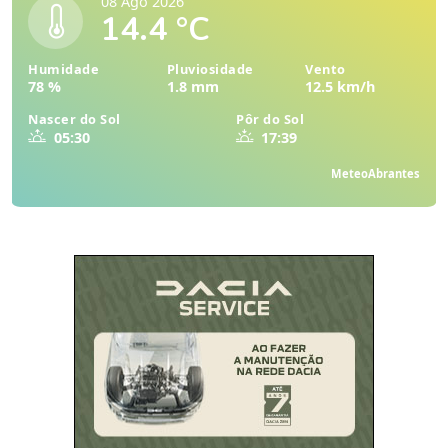
08 Ago 2026
14.4 °C
Humidade
Pluviosidade
Vento
78 %
1.8 mm
12.5 km/h
Nascer do Sol
Pôr do Sol
05:30
17:39
MeteoAbrantes