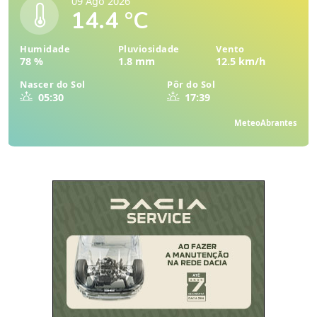
09 Ago 2026
14.4 °C
Humidade
Pluviosidade
Vento
78 %
1.8 mm
12.5 km/h
Nascer do Sol
Pôr do Sol
05:30
17:39
MeteoAbrantes