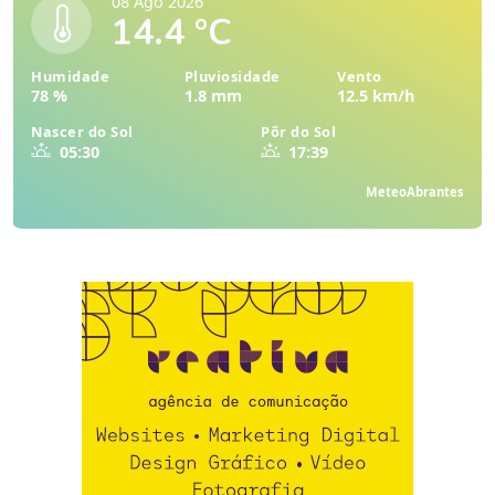
08 Ago 2026
14.4 °C
Humidade
Pluviosidade
Vento
78 %
1.8 mm
12.5 km/h
Nascer do Sol
Pôr do Sol
05:30
17:39
MeteoAbrantes