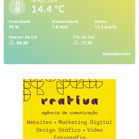
06 Ago 2026
14.4 °C
Humidade
Pluviosidade
Vento
78 %
1.8 mm
12.5 km/h
Nascer do Sol
Pôr do Sol
05:30
17:39
MeteoAbrantes