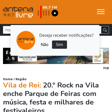
Deseja receber notificações?
Não
Sim
PUB
Home
/
Região
Vila de Rei:
20.º Rock na Vila
enche Parque de Feiras com
música, festa e milhares de
festivaleiros