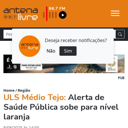
Deseja receber notificações?
Não
Sim
PUB
Home
/
Região
ULS Médio Tejo:
Alerta de
Saúde Pública sobe para nível
laranja
8/08/2025 às 14:55