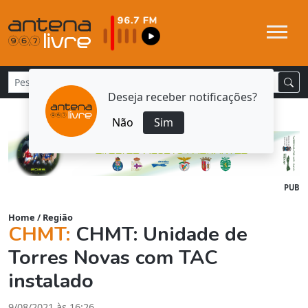
Deseja receber notificações?
Não
Sim
PUB
Home
/
Região
CHMT:
CHMT: Unidade de
Torres Novas com TAC
instalado
9/08/2021 às 16:26