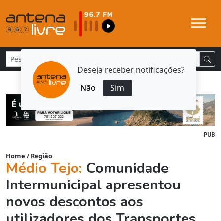
Deseja receber notificações?
Não
Sim
PUB
Home
/
Região
Médio Tejo:
Comunidade
Intermunicipal apresentou
novos descontos aos
utilizadores dos Transportes