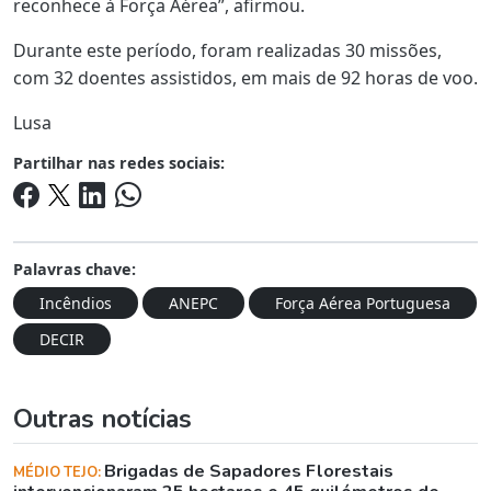
reconhece à Força Aérea”, afirmou.
Durante este período, foram realizadas 30 missões,
com 32 doentes assistidos, em mais de 92 horas de voo.
Lusa
Partilhar nas redes sociais:
Palavras chave:
Incêndios
ANEPC
Força Aérea Portuguesa
DECIR
Outras notícias
Brigadas de Sapadores Florestais
MÉDIO TEJO: