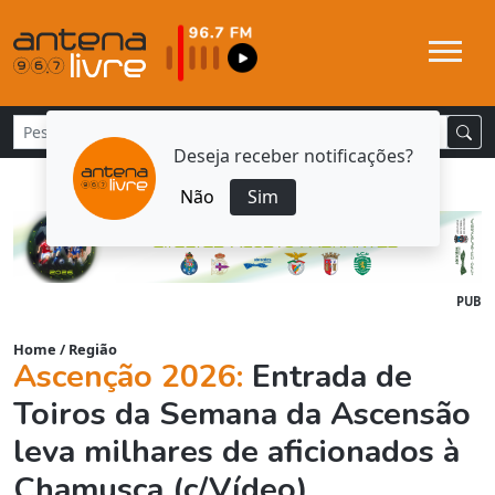
Deseja receber notificações?
Não
Sim
PUB
Home
/
Região
Ascenção 2026:
Entrada de
Toiros da Semana da Ascensão
leva milhares de aficionados à
Chamusca (c/Vídeo)