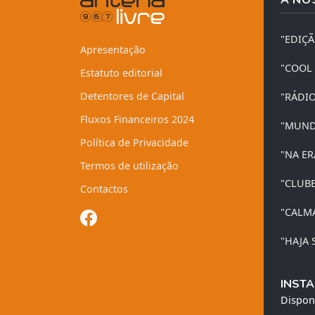
"EDIÇ
Apresentação
"COOL
Estatuto editorial
Detentores de Capital
"RÁDI
Fluxos Financeiros 2024
"MUND
Política de Privacidade
"NA ER
Termos de utilização
"CLUB
Contactos
"CALM
"HAJA 
INSTA
Dispon