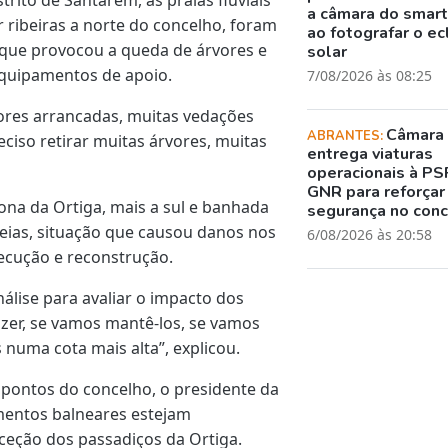
a câmara do smar
 ribeiras a norte do concelho, foram
ao fotografar o ec
 que provocou a queda de árvores e
solar
equipamentos de apoio.
7/08/2026 às 08:25
ores arrancadas, muitas vedações
Câmara
ABRANTES:
eciso retirar muitas árvores, muitas
entrega viaturas
operacionais à PS
GNR para reforçar
ona da Ortiga, mais a sul e banhada
segurança no con
cheias, situação que causou danos nos
6/08/2026 às 20:58
ecução e reconstrução.
álise para avaliar o impacto dos
zer, se vamos mantê-los, se vamos
numa cota mais alta”, explicou.
 pontos do concelho, o presidente da
mentos balneares estejam
ceção dos passadiços da Ortiga.