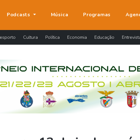
Podcasts
Música
Programas
Agen
esporto
Cultura
Política
Economia
Educação
Entrevist