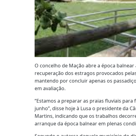
O concelho de Mação abre a época balnear a
recuperação dos estragos provocados pelas 
mantendo por concluir apenas os passadiços
em avaliação.
“Estamos a preparar as praias fluviais para
junho”, disse hoje à Lusa o presidente da 
Martins, indicando que os trabalhos decorr
arranque da época balnear em plenas condiç
Segundo o autarca daquele município do dist