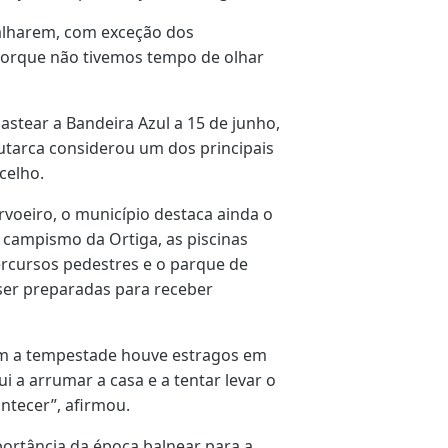
falharem, com exceção dos
 porque não tivemos tempo de olhar
hastear a Bandeira Azul a 15 de junho,
autarca considerou um dos principais
celho.
rvoeiro, o município destaca ainda o
 campismo da Ortiga, as piscinas
rcursos pedestres e o parque de
ser preparadas para receber
 com a tempestade houve estragos em
 a arrumar a casa e a tentar levar o
ntecer”, afirmou.
ortância da época balnear para a