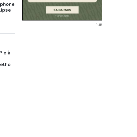
tphone
lipse
PUB
P e à
celho