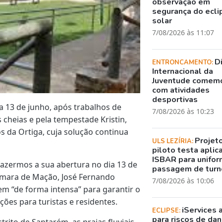
observação em
segurança do ecli
solar
7/08/2026 às 11:07
D
ENTRONCAMENTO:
Internacional da
Juventude comem
com atividades
desportivas
 13 de junho, após trabalhos de
7/08/2026 às 10:23
cheias e pela tempestade Kristin,
 da Ortiga, cuja solução continua
Projet
ULS LEZÍRIA:
piloto testa aplic
ISBAR para unifor
 fazermos a sua abertura no dia 13 de
passagem de turn
Câmara de Mação, José Fernando
7/08/2026 às 10:06
em “de forma intensa” para garantir o
ões para turistas e residentes.
iServices 
ECLIPSE:
para riscos de dani
rito de Santarém, as praias fluviais