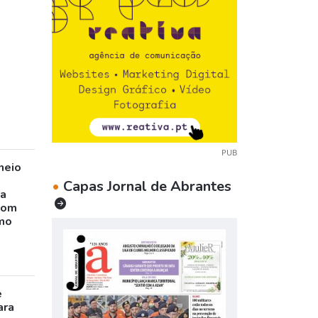
PUB
neio
•
Capas Jornal de Abrantes
ta
com
mo
e
ara