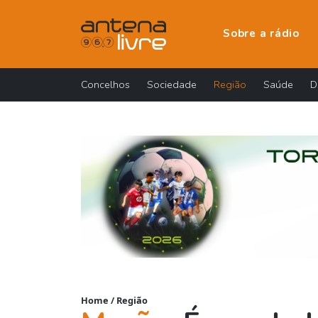
Sobre a rádio
Concelhos
Sociedade
Região
Saúde
D
Home
/
Região