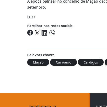
A época balnear no concelho de Mação deco
setembro.
Lusa
Partilhar nas redes sociais:
Palavras chave:
Mação
Carvoeiro
Cardigos
A NO