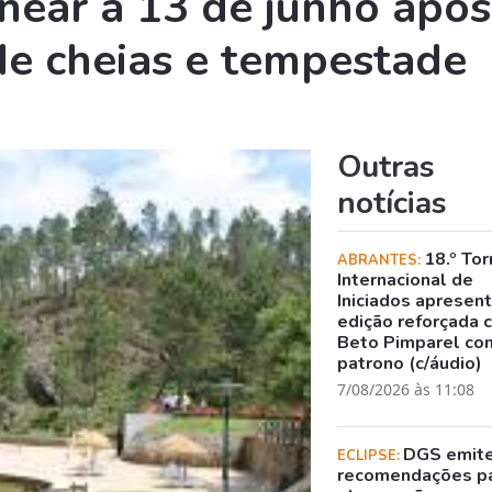
near a 13 de junho após
de cheias e tempestade
Outras
notícias
18.º Tor
ABRANTES:
Internacional de
Iniciados apresen
edição reforçada 
Beto Pimparel co
patrono (c/áudio)
7/08/2026 às 11:08
DGS emit
ECLIPSE:
recomendações p