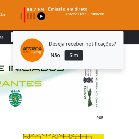
Emissão em direto
da
as
Deseja receber notificações?
Não
Sim
PUB