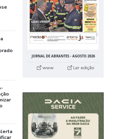
pse
ia
orado
JORNAL DE ABRANTES - AGOSTO 2026
www
Ler edição
o-
ação
mizar
o
alerta
ficar