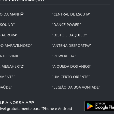
ÃO DA MANHÃ"
"CENTRAL DE ESCUTA"
 SOUND"
"DANCE POWER"
O AURORA"
"DISTO E DAQUILO"
O MARAVILHOSO"
"ANTENA DESPORTIVA"
A DO VINIL"
"POWERPLAY"
E MEGAHERTZ"
"A QUEDA DOS ANJOS"
AMENTE"
"UM CERTO ORIENTE"
SAÚDE"
"LEGIÃO DA BOA VONTADE"
LE A NOSSA APP
ível gratuitamente para IPhone e Android