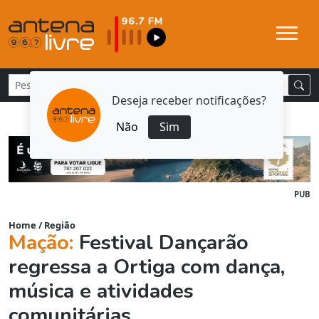
Deseja receber notificações?
Não
Sim
PUB
Home
/
Região
Mação:
Festival Dançarão
regressa a Ortiga com dança,
música e atividades
comunitárias