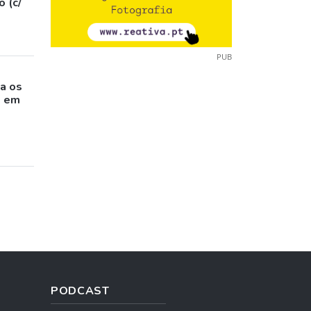
 (c/
PUB
o
a os
s em
PODCAST