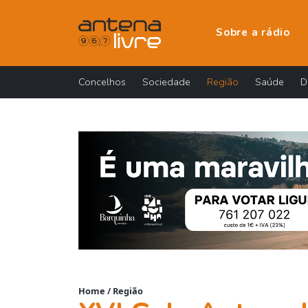
Sobre a rádio
Concelhos
Sociedade
Região
Saúde
D
Home
/
Região