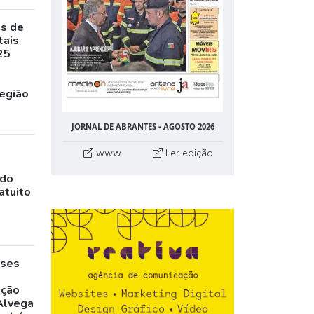
as de
tais
25
egião
JORNAL DE ABRANTES - AGOSTO 2026
www
Ler edição
ado
atuito
eses
,
ação
Alvega