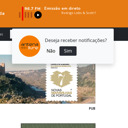
Emissão em direto
da
as
Deseja receber notificações?
Não
Sim
PUB