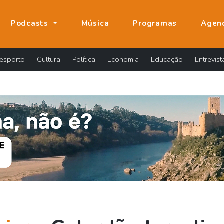
Podcasts
Música
Programas
Agen
esporto
Cultura
Política
Economia
Educação
Entrevist