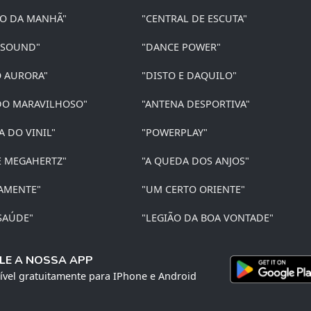
ÃO DA MANHÃ"
"CENTRAL DE ESCUTA"
 SOUND"
"DANCE POWER"
O AURORA"
"DISTO E DAQUILO"
O MARAVILHOSO"
"ANTENA DESPORTIVA"
A DO VINIL"
"POWERPLAY"
E MEGAHERTZ"
"A QUEDA DOS ANJOS"
AMENTE"
"UM CERTO ORIENTE"
SAÚDE"
"LEGIÃO DA BOA VONTADE"
LE A NOSSA APP
ível gratuitamente para IPhone e Android