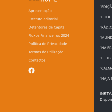
"EDIÇ
Apresentação
"COOL
Estatuto editorial
Detentores de Capital
"RÁDI
Fluxos Financeiros 2024
"MUND
Política de Privacidade
"NA ER
Termos de utilização
"CLUB
Contactos
"CALM
"HAJA 
INSTA
Dispon