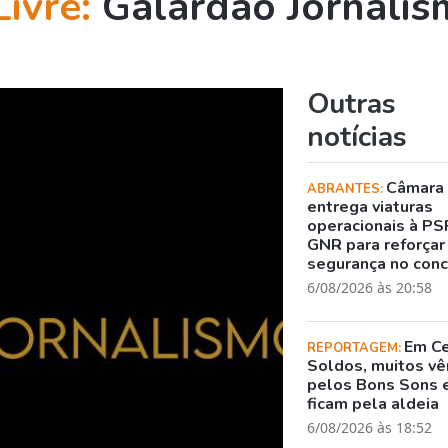
Livre:
Galardão Jornali
Outras
notícias
Câmara
ABRANTES:
entrega viaturas
operacionais à PS
GNR para reforçar
segurança no con
6/08/2026 às 20:58
Em C
REPORTAGEM:
Soldos, muitos v
pelos Bons Sons 
ficam pela aldeia
6/08/2026 às 18:52