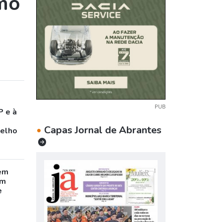
smo
PUB
P e à
•
Capas Jornal de Abrantes
celho
em
êm
e