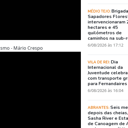
Brigad
MÉDIO TEJO:
Sapadores Flores
intervencionaram 
hectares e 45
quilómetros de
caminhos na sub-r
6/08/2026 às 17:12
lismo - Mário Crespo
Dia
VILA DE REI:
Internacional da
Juventude celebr
com transporte gr
para Fernandaires
6/08/2026 às 16:04
Seis m
ABRANTES:
depois das cheias
Sasha River e Est
de Canoagem de 