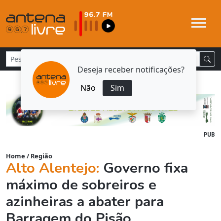
Deseja receber notificações?
Não
Sim
PUB
Home
/
Região
Alto Alentejo:
Governo fixa
máximo de sobreiros e
azinheiras a abater para
Barragem do Pisão