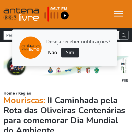
Deseja receber notificações?
Não
Sim
PUB
Home
/
Região
Mouriscas:
II Caminhada pela
Rota das Oliveiras Centenárias
para comemorar Dia Mundial
do Ambiente