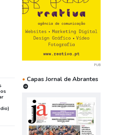
PUB
•
Capas Jornal de Abrantes
s
sos
ar
udio)