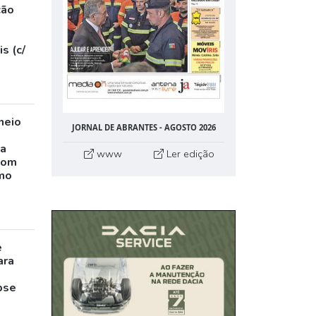
ção
s (c/
neio
JORNAL DE ABRANTES - AGOSTO 2026
ta
www
Ler edição
com
mo
e
ara
pse