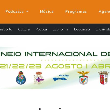
Podcasts
Música
Programas
Agen
esporto
Cultura
Política
Economia
Educação
Entrevist