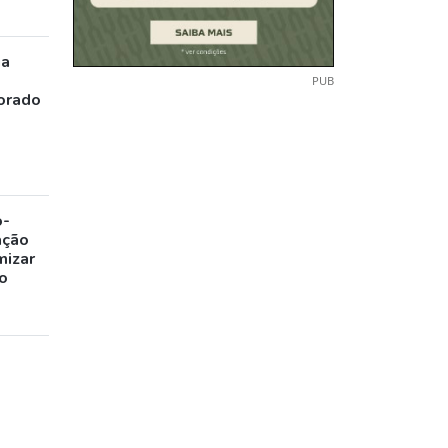
ia
PUB
orado
o-
ação
mizar
o