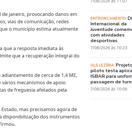
7/08/2026 às 11:07
28 de janeiro, provocando danos em
D
ENTRONCAMENTO:
os, vias de comunicação, redes
Internacional da
 que o município estima atualmente
Juventude comem
com atividades
desportivas
7/08/2026 às 10:23
 que a resposta imediata às
admite que a recuperação integral do
Projet
ULS LEZÍRIA:
piloto testa aplic
 adiantamento de cerca de 1,4 ME,
ISBAR para unifor
passagem de turn
e vários mecanismos de apoio
7/08/2026 às 10:06
tas de freguesia afetados pela
 Estado, mas precisamos agora de
a disponibilização dos instrumentos
firmou.