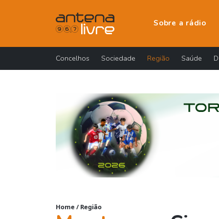
Sobre a rádio
Concelhos
Sociedade
Região
Saúde
D
Home
/
Região