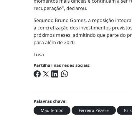
momentos mais difíceis e continuam a ser 
recuperação", declarou.
Segundo Bruno Gomes, a reposição integral 
a concretização dos investimentos previsto
próximos meses, admitindo que parte do p
para além de 2026.
Lusa
Partilhar nas redes sociais:
Palavras chave:
Mau tempo
Ferreira Zêzere
Kris