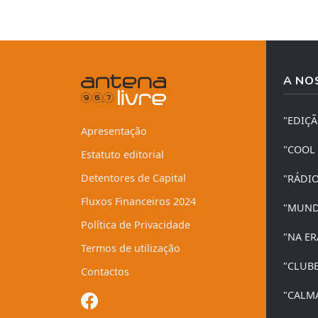
A NO
"EDIÇ
Apresentação
"COOL
Estatuto editorial
Detentores de Capital
"RÁDI
Fluxos Financeiros 2024
"MUND
Política de Privacidade
"NA ER
Termos de utilização
"CLUB
Contactos
"CALM