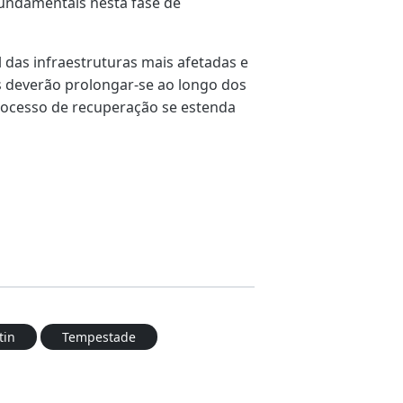
fundamentais nesta fase de
das infraestruturas mais afetadas e
s deverão prolongar-se ao longo dos
rocesso de recuperação se estenda
tin
Tempestade