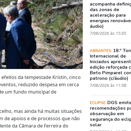
acompanha defini
das zonas de
aceleração para
energias renovávei
áudio)
7/08/2026 às 15:05
18.º Tor
ABRANTES:
Internacional de
Iniciados apresen
edição reforçada 
Beto Pimparel co
 efeitos da tempestade Kristin, cinco
patrono (c/áudio)
eventos, reduzido despesa em cerca
7/08/2026 às 11:08
 de um fundo municipal de
DGS emit
ECLIPSE:
recomendações p
celho, mas ainda há muitas situações
observação em
em de apoios e de processos que não
segurança do ecli
solar
idente da Câmara de Ferreira do