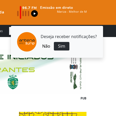
Emissão em direto
da
as
Deseja receber notificações?
Não
Sim
PUB