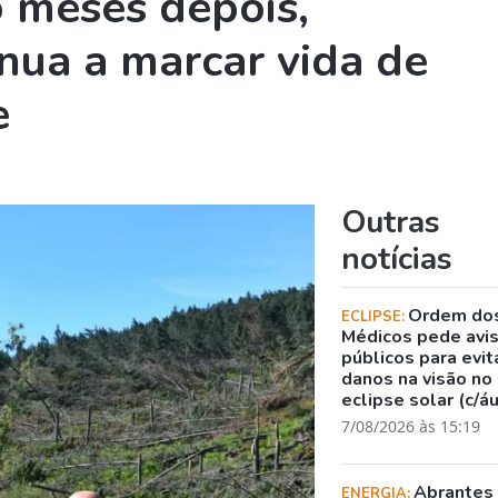
 meses depois,
nua a marcar vida de
e
Outras
notícias
Ordem do
ECLIPSE:
Médicos pede avi
públicos para evit
danos na visão no
eclipse solar (c/á
7/08/2026 às 15:19
Abrantes
ENERGIA: