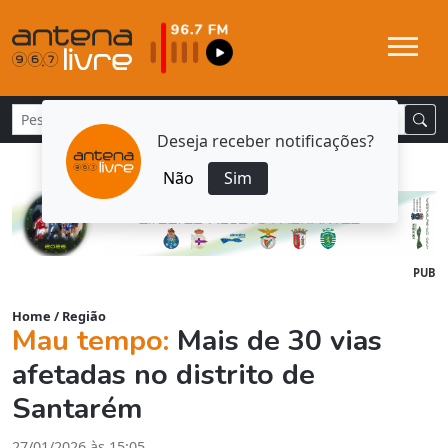
Deseja receber notificações?
Não
Sim
PUB
Home
/
Região
Mau tempo:
Mais de 30 vias
afetadas no distrito de
Santarém
27/01/2026 às 15:05