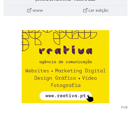
www
Ler edição
PUB