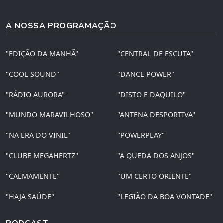
A NOSSA PROGRAMAÇÃO
"EDIÇÃO DA MANHÃ"
"CENTRAL DE ESCUTA"
"COOL SOUND"
"DANCE POWER"
"RÁDIO AURORA"
"DISTO E DAQUILO"
"MUNDO MARAVILHOSO"
"ANTENA DESPORTIVA"
"NA ERA DO VINIL"
"POWERPLAY"
"CLUBE MEGAHERTZ"
"A QUEDA DOS ANJOS"
"CALMAMENTE"
"UM CERTO ORIENTE"
"HAJA SAÚDE"
"LEGIÃO DA BOA VONTADE"
PODCAST