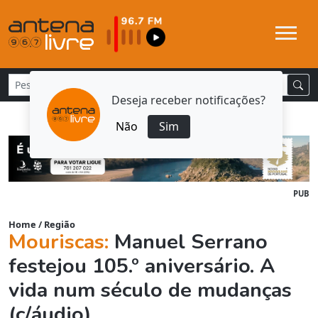
Deseja receber notificações?
Não
Sim
PUB
Home
/
Região
Mouriscas:
Manuel Serrano
festejou 105.º aniversário. A
vida num século de mudanças
(c/áudio)