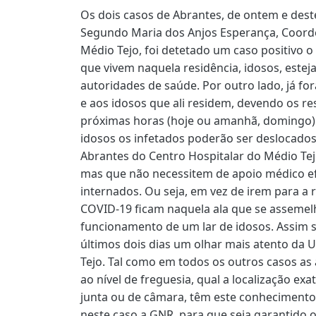
Os dois casos de Abrantes, de ontem e des
Segundo Maria dos Anjos Esperança, Coord
Médio Tejo, foi detetado um caso positivo o
que vivem naquela residência, idosos, estej
autoridades de saúde. Por outro lado, já for
e aos idosos que ali residem, devendo os r
próximas horas (hoje ou amanhã, domingo).
idosos os infetados poderão ser deslocados 
Abrantes do Centro Hospitalar do Médio Te
mas que não necessitem de apoio médico efe
internados. Ou seja, em vez de irem para a 
COVID-19 ficam naquela ala que se asseme
funcionamento de um lar de idosos. Assim 
últimos dois dias um olhar mais atento da 
Tejo. Tal como em todos os outros casos as
ao nível de freguesia, qual a localização ex
junta ou de câmara, têm este conhecimento
neste caso a GNR, para que seja garantido