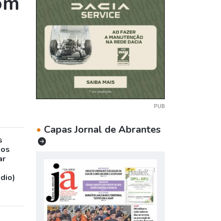
com
PUB
•
Capas Jornal de Abrantes
s
sos
ar
udio)