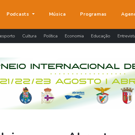
Podcasts
Música
Programas
Agen
esporto
Cultura
Política
Economia
Educação
Entrevist