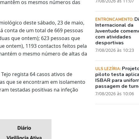
7/08/2026 às 11:07
jo mantêm os mesmos números das
D
ENTRONCAMENTO:
miológico deste sábado, 23 de maio,
Internacional da
á conta de um total de 669 pessoas
Juventude comem
com atividades
 duas que ontem); 623 pessoas que
desportivas
que ontem), 1193 contactos feitos pela
7/08/2026 às 10:23
 mantém o mesmo número de altas da
Projet
ULS LEZÍRIA:
Tejo regista 64 casos ativos de
piloto testa aplic
ISBAR para unifor
as que se encontram em isolamento
passagem de turn
am testadas positivas na infeção
7/08/2026 às 10:06