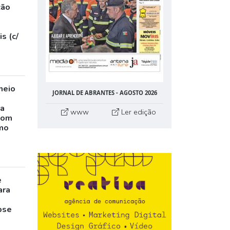
ção
s (c/
neio
JORNAL DE ABRANTES - AGOSTO 2026
ta
www
Ler edição
com
mo
e
ara
pse