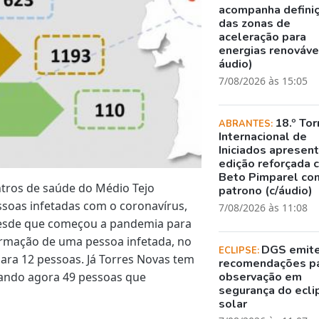
acompanha defini
das zonas de
aceleração para
energias renovávei
áudio)
7/08/2026 às 15:05
18.º Tor
ABRANTES:
Internacional de
Iniciados apresen
edição reforçada 
Beto Pimparel co
ntros de saúde do Médio Tejo
patrono (c/áudio)
ssoas infetadas com o coronavírus,
7/08/2026 às 11:08
desde que começou a pandemia para
irmação de uma pessoa infetada, no
DGS emit
ECLIPSE:
 para 12 pessoas. Já Torres Novas tem
recomendações p
ando agora 49 pessoas que
observação em
segurança do ecli
solar