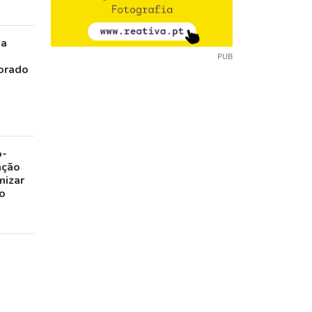
ia
PUB
orado
o-
ação
mizar
o