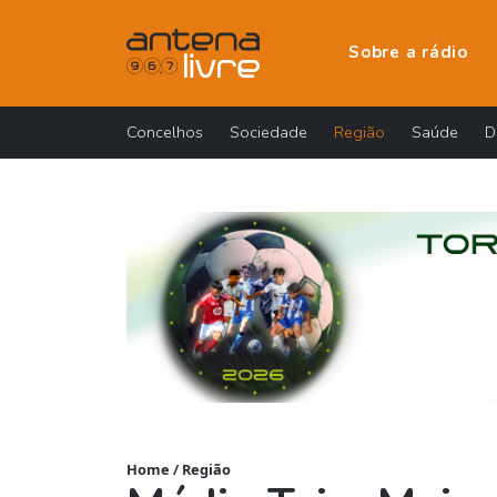
Sobre a rádio
Concelhos
Sociedade
Região
Saúde
D
Home
/
Região