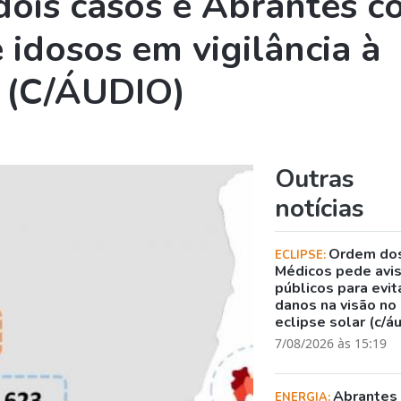
dois casos e Abrantes 
 idosos em vigilância à
s (C/ÁUDIO)
Outras
notícias
Ordem do
ECLIPSE:
Médicos pede avi
públicos para evit
danos na visão no
eclipse solar (c/á
7/08/2026 às 15:19
Abrantes
ENERGIA: