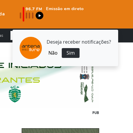
Emissão em direto
da
as
Deseja receber notificações?
Não
Sim
PUB