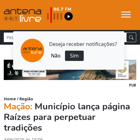
Deseja receber notificações?
Não
Sim
PUB
Home
/
Região
Mação:
Município lança página
Raízes para perpetuar
tradições
3/06/2026 às 15:05