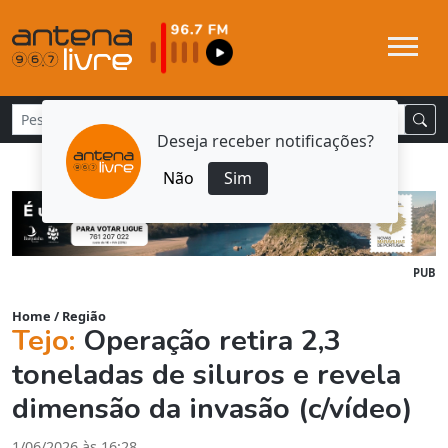
Deseja receber notificações?
Não
Sim
PUB
Home
/
Região
Tejo:
Operação retira 2,3
toneladas de siluros e revela
dimensão da invasão (c/vídeo)
1/06/2026 às 16:28