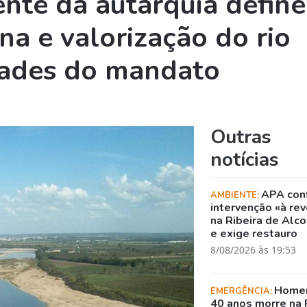
ente da autarquia define
a e valorização do rio
dades do mandato
Outras
notícias
APA con
AMBIENTE:
intervenção «à rev
na Ribeira de Alc
e exige restauro
8/08/2026 às 19:53
Home
EMERGÊNCIA:
40 anos morre na 