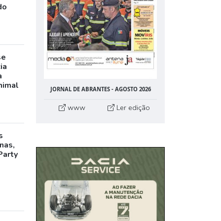
do
se
ia
a
nimal
JORNAL DE ABRANTES - AGOSTO 2026
www
Ler edição
s
inas,
Party