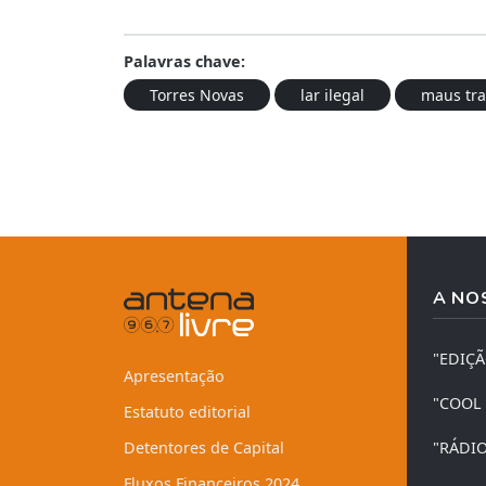
Palavras chave:
Torres Novas
lar ilegal
maus tra
A NO
"EDIÇ
Apresentação
"COOL
Estatuto editorial
Detentores de Capital
"RÁDI
Fluxos Financeiros 2024