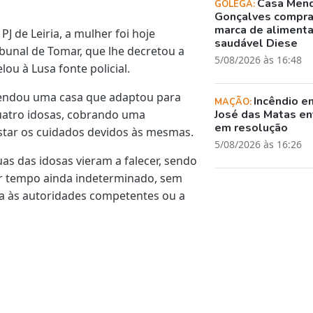
Casa Men
GOLEGÃ:
Gonçalves compr
marca de aliment
PJ de Leiria, a mulher foi hoje
saudável Diese
ibunal de Tomar, que lhe decretou a
5/08/2026 às 16:48
ou à Lusa fonte policial.
rendou uma casa que adaptou para
Incêndio e
MAÇÃO:
uatro idosas, cobrando uma
José das Matas en
em resolução
star os cuidados devidos às mesmas.
5/08/2026 às 16:26
uas das idosas vieram a falecer, sendo
or tempo ainda indeterminado, sem
a às autoridades competentes ou a