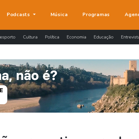
Podcasts
Música
Programas
Agen
esporto
Cultura
Política
Economia
Educação
Entrevist