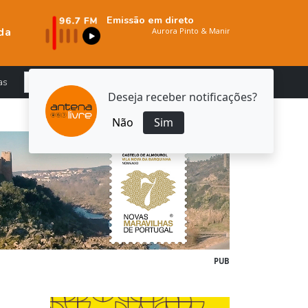
Emissão em direto
da
as
Deseja receber notificações?
Não
Sim
PUB