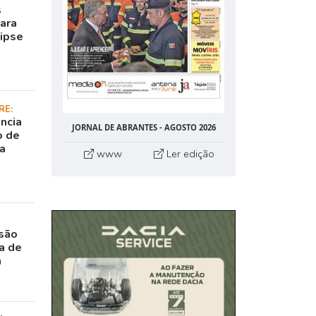
s
para
lipse
RE:
ncia
JORNAL DE ABRANTES - AGOSTO 2026
o de
da
www
Ler edição
rsão
a de
m