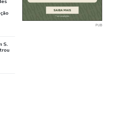
des
a
ação
PUB
m S.
trou