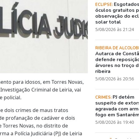
Esgotado
ECLIPSE:
óculos gratuitos 
observação do ec
solar total
5/08/2026 às 21:24
RIBEIRA DE ALCOLOB
Autarca de Constâ
defende reposiçã
árvores no troço 
ribeira
5/08/2026 às 20:56
mento para idosos, em Torres Novas,
nvestigação Criminal de Leiria, vai
PJ detém
 policial.
CRIMES:
suspeito de exto
agravada com arm
de dois crimes de maus tratos
fogo em Santaré
de profanação de cadáver e dois
5/08/2026 às 19:40
 Torres Novas, no distrito de
 a Polícia Judiciária (PJ) de Leiria