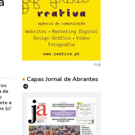
a
PUB
•
Capas Jornal de Abrantes
ros
a de
o
nte e
s (c/