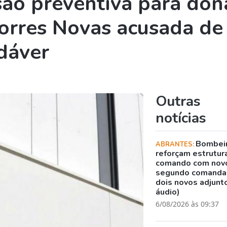
são preventiva para don
Torres Novas acusada de
dáver
Outras
notícias
Bombei
ABRANTES:
reforçam estrutur
comando com nov
segundo comanda
dois novos adjunto
áudio)
6/08/2026 às 09:37