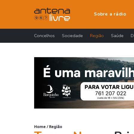
Sobre a rádio
Concelhos
Sociedade
Região
Saúde
D
Home
/
Região