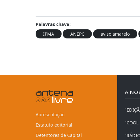
Palavras chave:
IPMA
ANEPC
aviso amarelo
A NO
"EDIÇ
Apresentação
"COOL
Estatuto editorial
Detentores de Capital
"RÁDI