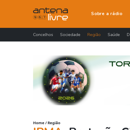
Sobre a rádio
Concelhos
Sociedade
Região
Saúde
D
Home
/
Região