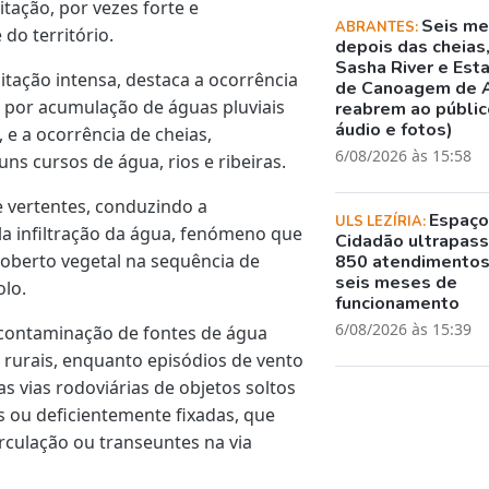
tação, por vezes forte e
Seis m
ABRANTES:
do território.
depois das cheias
Sasha River e Est
pitação intensa, destaca a ocorrência
de Canoagem de 
 por acumulação de águas pluviais
reabrem ao público
áudio e fotos)
e a ocorrência de cheias,
6/08/2026 às 15:58
ns cursos de água, rios e ribeiras.
e vertentes, conduzindo a
Espaç
ULS LEZÍRIA:
a infiltração da água, fenómeno que
Cidadão ultrapass
oberto vegetal na sequência de
850 atendimento
seis meses de
olo.
funcionamento
6/08/2026 às 15:39
 contaminação de fontes de água
s rurais, enquanto episódios de vento
 vias rodoviárias de objetos soltos
 ou deficientemente fixadas, que
rculação ou transeuntes na via