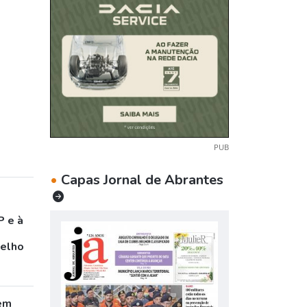
PUB
•
Capas Jornal de Abrantes
P e à
celho
em