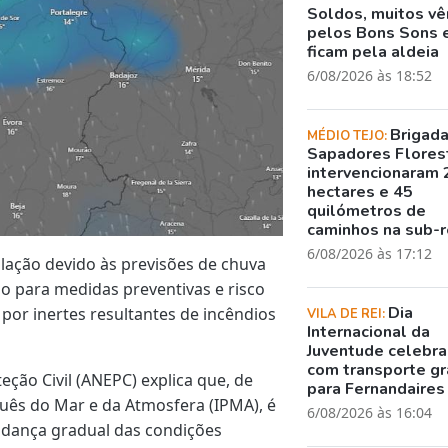
Soldos, muitos v
pelos Bons Sons 
ficam pela aldeia
6/08/2026 às 18:52
Brigad
MÉDIO TEJO:
Sapadores Flores
intervencionaram 
hectares e 45
quilómetros de
caminhos na sub-r
6/08/2026 às 17:12
ulação devido às previsões de chuva
do para medidas preventivas e risco
Dia
por inertes resultantes de incêndios
VILA DE REI:
Internacional da
Juventude celebr
com transporte gr
ção Civil (ANEPC) explica que, de
para Fernandaires
uês do Mar e da Atmosfera (IPMA), é
6/08/2026 às 16:04
udança gradual das condições