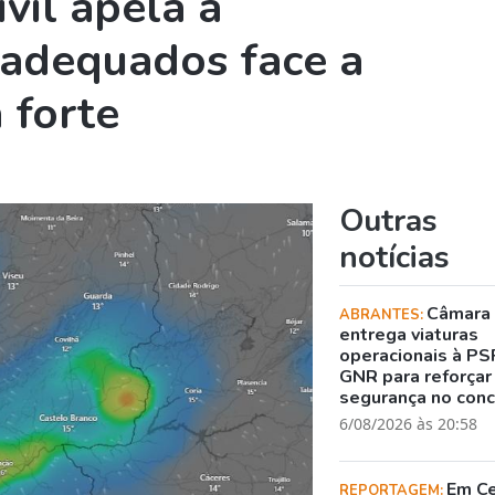
vil apela a
adequados face a
 forte
Outras
notícias
Câmara
ABRANTES:
entrega viaturas
operacionais à PS
GNR para reforçar
segurança no con
6/08/2026 às 20:58
Em C
REPORTAGEM: