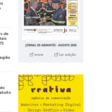
êm
e
as de
tais
25
JORNAL DE ABRANTES - AGOSTO 2026
www
Ler edição
egião
ado
atuito