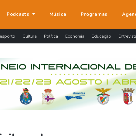
Podcasts
Música
Programas
Agen
esporto
Cultura
Política
Economia
Educação
Entrevist