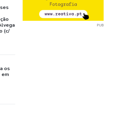
eses
,
ação
Alvega
PUB
 (c/
o
a os
s em