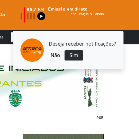
Emissão em direto
da
as
Deseja receber notificações?
Não
Sim
PUB